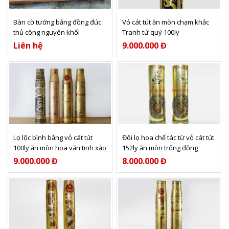
Xem thêm
Xem thêm
Bàn cờ tướng bằng đồng đúc
Vỏ cát tút ăn mòn chạm khắc
thủ công nguyên khối
Tranh tứ quý 100ly
Liên hệ
9.000.000 Đ
Xem thêm
Xem thêm
Lọ lộc bình bằng vỏ cát tút
Đôi lọ hoa chế tác từ vỏ cát tút
100ly ăn mòn hoa văn tinh xảo
152ly ăn mòn trống đồng
9.000.000 Đ
8.000.000 Đ