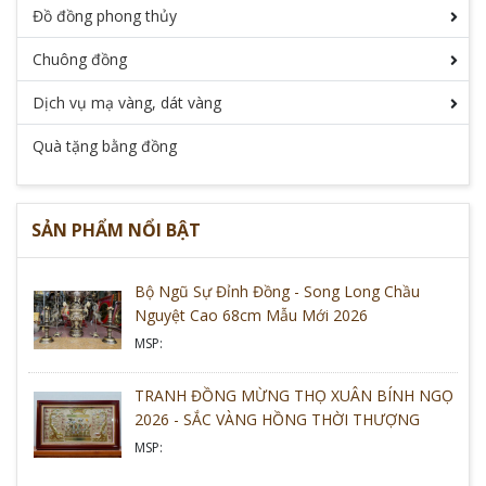
Đồ đồng phong thủy
Đồ đồng mỹ nghệ được sử dụng như những quà
Chuông đồng
tặng cao cấp trong mọi hoàn cảnh. Nắm bắt được
tâm lý này những nghệ nhân của làng nghề Đúc
Dịch vụ mạ vàng, dát vàng
Đồng Đại Bái đã cho ra những mặt hàng đa dạng
Quà tặng bằng đồng
giúp người tiêu dùng dễ dàng lựa chọn.
SẢN PHẨM NỔI BẬT
Bộ Ngũ Sự Đỉnh Đồng - Song Long Chầu
Nguyệt Cao 68cm Mẫu Mới 2026
MSP:
TRANH ĐỒNG MỪNG THỌ XUÂN BÍNH NGỌ
2026 - SẮC VÀNG HỒNG THỜI THƯỢNG
MSP: