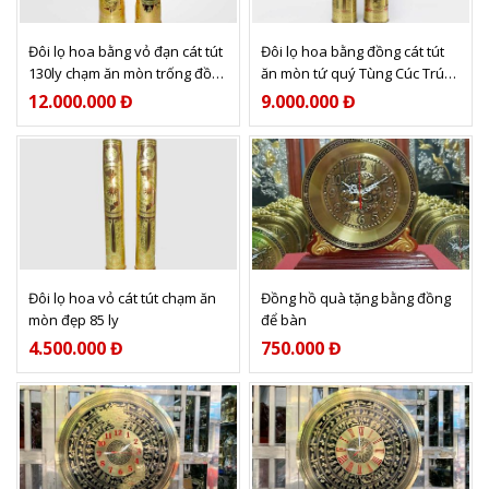
Xem thêm
Xem thêm
Đôi lọ hoa bằng vỏ đạn cát tút
Đôi lọ hoa bằng đồng cát tút
130ly chạm ăn mòn trống đồng
ăn mòn tứ quý Tùng Cúc Trúc
tinh xảo
Mai 100ly
12.000.000 Đ
9.000.000 Đ
Xem thêm
Xem thêm
Đôi lọ hoa vỏ cát tút chạm ăn
Đồng hồ quà tặng bằng đồng
mòn đẹp 85 ly
để bàn
4.500.000 Đ
750.000 Đ