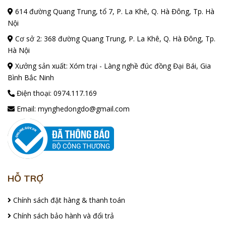
mang lời chúc cho công việc thuận buồm xuôi
614 đường Quang Trung, tổ 7, P. La Khê, Q. Hà Đông, Tp. Hà
gió vượt qua mọi khó khăn để hóa rồng.
Nội
Cơ sở 2: 368 đường Quang Trung, P. La Khê, Q. Hà Đông, Tp.
Mỗi dịp lễ tết người Việt luôn muốn có những
Hà Nội
câu đối mang lại phúc lộc treo trong nhà nên
Xưởng sản xuất: Xóm trại - Làng nghề đúc đồng Đại Bái, Gia
những bức hoành phi câu đối mang về tặng
Bình Bắc Ninh
cho người thân, ông bà cha mẹ vừa thể hiện
Điện thoại:
0974.117.169
lòng hiếu thảo lại giúp căn nhà thêm sang
trọng cổ kính. Ngoài ra những bức hoành phi
Email:
mynghedongdo@gmail.com
câu đối còn giúp bạn tiết kiệm được khoản chi
phí cho câu đối hàng năm.
HỖ TRỢ
Chính sách đặt hàng & thanh toán
Chính sách bảo hành và đổi trả