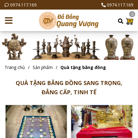
0974.117.169
0974.117.169
0
Trang chủ
Sản phẩm
Quà tặng bằng đồng
QUÀ TẶNG BẰNG ĐỒNG SANG TRỌNG,
ĐẲNG CẤP, TINH TẾ