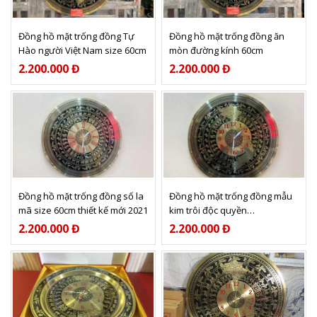
Xem thêm
Xem thêm
Đồng hồ mặt trống đồng Tự
Đồng hồ mặt trống đồng ăn
Hào người Việt Nam size 60cm
mòn đường kính 60cm
2.200.000 Đ
2.200.000 Đ
Xem thêm
Xem thêm
Đồng hồ mặt trống đồng số la
Đồng hồ mặt trống đồng mẫu
mã size 60cm thiết kế mới 2021
kim trôi độc quyền
dodongquangvuong
2.200.000 Đ
2.200.000 Đ