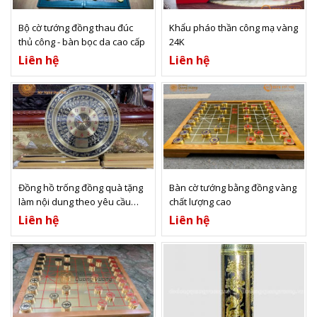
Xem thêm
Xem thêm
Bộ cờ tướng đồng thau đúc
Khẩu pháo thần công mạ vàng
thủ công - bàn bọc da cao cấp
24K
Liên hệ
Liên hệ
Xem thêm
Xem thêm
Đồng hồ trống đồng quà tặng
Bàn cờ tướng bằng đồng vàng
làm nội dung theo yêu cầu
chất lượng cao
khách đặt
Liên hệ
Liên hệ