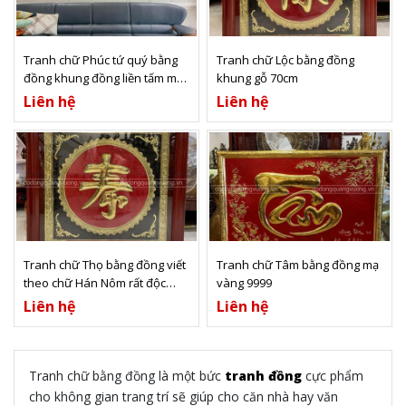
Xem thêm
Xem thêm
Tranh chữ Phúc tứ quý bằng
Tranh chữ Lộc bằng đồng
đồng khung đồng liền tấm mạ
khung gỗ 70cm
vàng ta 9999
Liên hệ
Liên hệ
Xem thêm
Xem thêm
Tranh chữ Thọ bằng đồng viết
Tranh chữ Tâm bằng đồng mạ
theo chữ Hán Nôm rất độc
vàng 9999
đáo
Liên hệ
Liên hệ
Tranh chữ bằng đồng là một bức
tranh đồng
cực phẩm
cho không gian trang trí sẽ giúp cho căn nhà hay văn