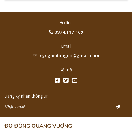
Hotline
0974.117.169
Treo tranh chữ trong nhà nó còn thể hiện truyền thống
hiếu học cũng như những đức tính tốt đẹp mà bức tranh
Email
mang lại cho gia chủ như chữ Tâm, chữ Trí, chữ Nhẫn, chữ
mynghedongdo@gmail.com
Đức,... Ngoài ra, khi treo những bức tranh chữ bằng đồng
trong nhà không chỉ thể hiện được những nét truyền thống
của ông bà, tổ tiên ta mà còn thể hiện những nét chuẩn
Kết nối
mực của ông bà dùng để răn dạy con cháu phải luôn sống
tốt. Không những vậy, treo tranh chữ bằng đồng trong nhà
còn nói lên những ý nghĩa, lời dạy lại con cháu phải sống
Đăng ký nhận thông tin
hiếu thảo, hòa thuận, vui vẻ với nhau.
Chính vì thế, treo tranh chữ bằng đồng trong nhà hay trong
văn phòng từ xưa đã được xem là một phần không thể
thiếu trong mỗi người dân Việt Nam ta.
ĐỒ ĐỒNG QUANG VƯỢNG