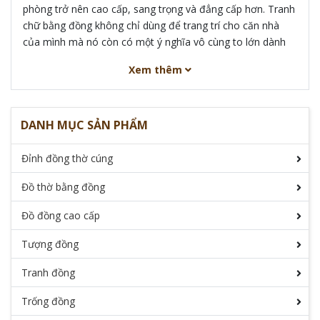
phòng trở nên cao cấp, sang trọng và đẳng cấp hơn. Tranh
chữ bằng đồng không chỉ dùng để trang trí cho căn nhà
của mình mà nó còn có một ý nghĩa vô cùng to lớn dành
cho ông bà, cha mẹ, bạn bè, đồng nghiệp,...
Xem thêm
DANH MỤC SẢN PHẨM
Đỉnh đồng thờ cúng
Đồ thờ bằng đồng
Đồ đồng cao cấp
Tượng đồng
Tranh đồng
Tranh chữ bằng đồng có ý nghĩa như
Trống đồng
thế nào?