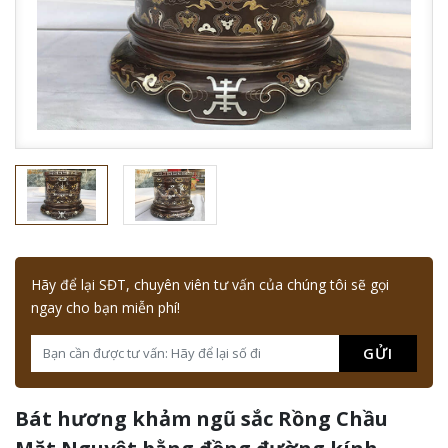
Hãy để lại SĐT, chuyên viên tư vấn của chúng tôi sẽ gọi
ngay cho bạn miễn phí!
GỬI
Bát hương khảm ngũ sắc Rồng Chầu