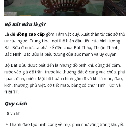
Bộ Bát Bửu là gì?
Là
đồ đồng cao cấp
gồm Tám vật quý, Xuất thân từ các sở thờ
tự của người Trung Hoa, nơi thể hiện đầu tiên của hình tượng
Bát Bửu ở nước ta phải kể đến chùa Bút Tháp, Thuận Thành,
Bắc Ninh. Bát Bửu là biểu tượng của sức mạnh và uy quyền
Bộ Bát Bửu được biết đến là những đồ binh khí, dùng để cắm,
rước vào giá để trần, trước kia thường đặt ở cung vua chúa, phủ
quan, đình, miếu. Một bộ hoàn chỉnh gồm 8 vũ khí là mác, đao,
kích, thương, phủ việt, cờ tiết mao, bảng có chữ “Tĩnh Túc” và
“Hồi Tị”.
Quy cách
- 8 vũ khí
+ Thanh đao tạo hình cong về một phía như vầng trăng khuyết.