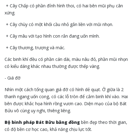
+ Cây Chấp có phần đỉnh hình thoi, có hai bên mũi phụ cân
xứng.
+ Cây chùy có một khối cầu nhỏ gắn liền với mũi nhọn.
+ Cây mâu với tạo hình con rắn đang uốn mình.
+ Cây thương, trượng và mác.
Các binh khí đều có phần cán dài, màu nâu đỏ, phần mũi nhọn
có kiểu dáng khác nhau thường được thếp vàng.
- Giá đỡ
Nhìn một cách tổng quan giá đỡ có hình dẻ quạt. Ở giữa là 2
thanh ngang uốn cong, có các lỗ tròn để cắm binh khí vào. Hai
bên được khắc họa hình rồng vươn cao. Diện mạo của bộ Bát
Bửu vô cùng uy nghi, thiêng liêng.
Bộ binh pháp Bát Bửu bằng đồng
bền đẹp theo thời gian,
có độ bền cơ học cao, khả năng chịu lực tốt.