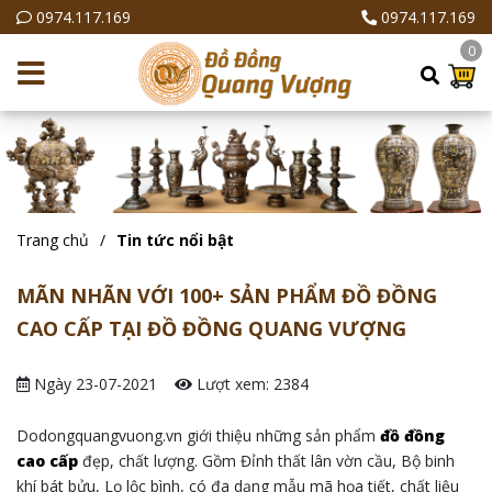
0974.117.169
0974.117.169
0
Trang chủ
Tin tức nổi bật
MÃN NHÃN VỚI 100+ SẢN PHẨM ĐỒ ĐỒNG
CAO CẤP TẠI ĐỒ ĐỒNG QUANG VƯỢNG
Ngày 23-07-2021
Lượt xem: 2384
Dodongquangvuong.vn giới thiệu những sản phẩm
đồ đồng
cao cấp
đẹp, chất lượng. Gồm Đỉnh thất lân vờn cầu, Bộ binh
khí bát bửu, Lọ lộc bình, có đa dạng mẫu mã họa tiết, chất liệu