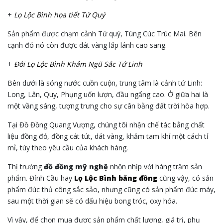
+
Lọ Lộc Bình họa tiết Tứ Quý
Sản phẩm được chạm cảnh Tứ quý, Tùng Cúc Trúc Mai. Bên
cạnh đó nó còn được dát vàng lấp lánh cao sang.
+
Đôi Lọ Lộc Bình Khảm Ngũ Sắc Tứ Linh
Bên dưới là sóng nước cuồn cuộn, trung tâm là cảnh tứ Linh:
Long, Lân, Quy, Phụng uốn lượn, đầu ngẩng cao. Ở giữa hai là
một vầng sáng, tượng trưng cho sự cân bằng đất trời hòa hợp.
Tại Đồ Đồng Quang Vượng, chúng tôi nhận chế tác bằng chất
liệu đồng đỏ, đồng cát tút, dát vàng, khảm tam khí một cách tỉ
mỉ, tùy theo yêu cầu của khách hàng.
Thị trường
đồ đồng mỹ nghệ
nhộn nhịp với hàng trăm sản
phẩm. Đỉnh Cầu hay
Lọ Lộc Bình bằng đồng
cũng vậy, có sản
phẩm đúc thủ công sắc sảo, nhưng cũng có sản phẩm đúc máy,
sau một thời gian sẽ có dấu hiệu bong tróc, oxy hóa.
Vì vậy, để chọn mua được sản phẩm chất lượng, giá trị, phụ