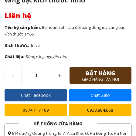
vàng bạc kích thước 1m55
Liên hệ
Tên bộ sản phẩm:
Bộ hoành phi câu đối bằng đồng mạ vàng bạc
kích thước 1m55
Kích thước:
1m55
Chất liệu:
Đồng vàng nguyên tấm
ĐẶT HÀNG
–
+
GIAO HÀNG TẬN NƠI
Chat Facebook
Chat Zalo
0974.117.169
0938.884.668
HỆ THỐNG CỬA HÀNG
614 đường Quang Trung, tổ 7, P. La Khê, Q. Hà Đông, Tp. Hà Nội