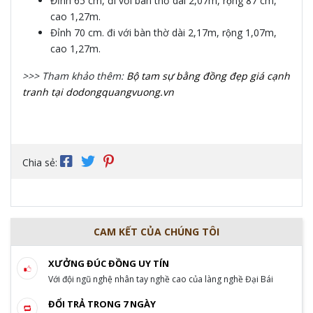
Đỉnh 65 cm, đi với bàn thờ dài 2,07m, rộng 87 cm,
cao 1,27m.
Đỉnh 70 cm. đi với bàn thờ dài 2,17m, rộng 1,07m,
cao 1,27m.
>>> Tham khảo thêm:
Bộ tam sự bằng đồng đẹp giá cạnh
tranh tại dodongquangvuong.vn
Chia sẻ:
CAM KẾT CỦA CHÚNG TÔI
XƯỞNG ĐÚC ĐỒNG UY TÍN
Với đội ngũ nghệ nhân tay nghề cao của làng nghề Đại Bái
ĐỔI TRẢ TRONG 7 NGÀY