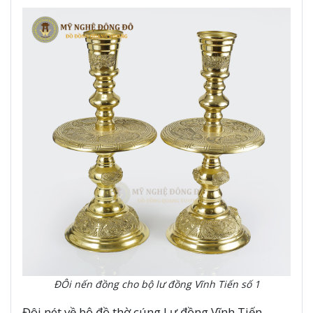
ĐÔi nến đồng cho bộ lư đồng Vĩnh Tiến số 1
Đôi nét về bộ đồ thờ cúng Lư đồng Vĩnh Tiến