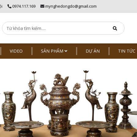
ội
0974.117.169
mynghedongdo@gmail.com
VIDEO
SẢN PHẨM
DỰ ÁN
TIN TỨC