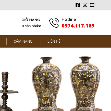
Hotline
GIỎ HÀNG
0974.117.169
0
sản phẩm
CẨM NANG
LIÊN HỆ