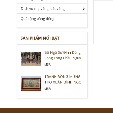
Dịch vụ mạ vàng, dát vàng
Quà tặng bằng đồng
SẢN PHẨM NỔI BẬT
Bộ Ngũ Sự Đỉnh Đồng -
Song Long Chầu Nguyệt
Cao 68cm Mẫu Mới
MSP:
2026
TRANH ĐỒNG MỪNG
THỌ XUÂN BÍNH NGỌ
2026 - SẮC VÀNG HỒNG
MSP:
THỜI THƯỢNG