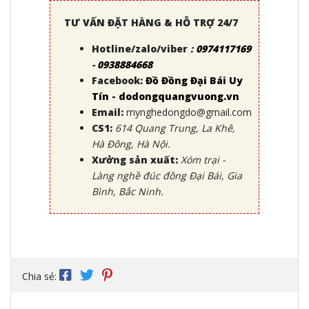
TƯ VẤN ĐẶT HÀNG & HỖ TRỢ 24/7
Hotline/zalo/viber
:
0974117169
-
0938884668
Facebook:
Đồ Đồng Đại Bái Uy
Tín - dodongquangvuong.vn
Email:
mynghedongdo@gmail.com
CS1:
614 Quang Trung, La Khê,
Hà Đông, Hà Nội.
Xưởng sản xuất:
Xóm trại -
Làng nghề đúc đồng Đại Bái, Gia
Bình, Bắc Ninh.
Chia sẻ: