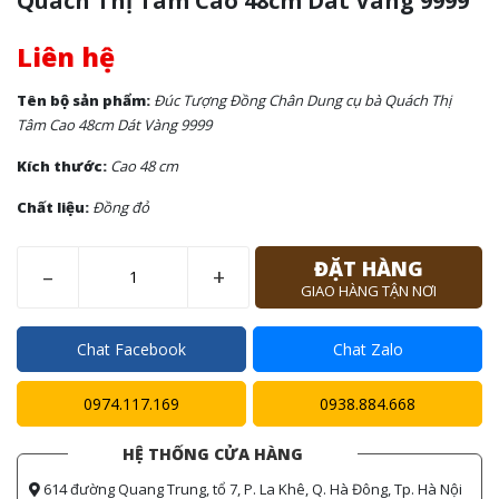
Quách Thị Tâm Cao 48cm Dát Vàng 9999
Liên hệ
Tên bộ sản phẩm:
Đúc Tượng Đồng Chân Dung cụ bà Quách Thị
Tâm Cao 48cm Dát Vàng 9999
Kích thước:
Cao 48 cm
Chất liệu:
Đồng đỏ
ĐẶT HÀNG
–
+
GIAO HÀNG TẬN NƠI
Chat Facebook
Chat Zalo
0974.117.169
0938.884.668
HỆ THỐNG CỬA HÀNG
614 đường Quang Trung, tổ 7, P. La Khê, Q. Hà Đông, Tp. Hà Nội