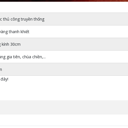
c thủ công truyền thống
àng thanh khiết
 kính 30cm
g gia tiên, chùa chiền,...
m
 đây!