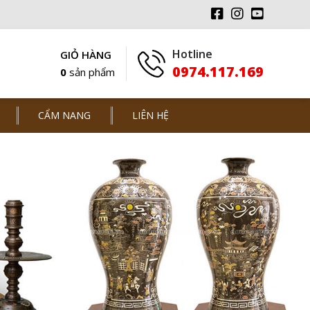
Hotline
GIỎ HÀNG
0974.117.169
0
sản phẩm
CẨM NANG
LIÊN HỆ