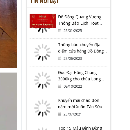
TIN NỔI BẬT
Đồ Đồng Quang Vượng
Thông Báo Lịch Hoạt
Động Tết Nguyên Đán Ất
25/01/2025
Tỵ 2025
Thông báo chuyển địa
điểm cửa hàng Đồ Đồng
Quang Vượng Cơ Sở 2
27/06/2023
Đúc Đại Hồng Chung
3000kg cho chùa Long
Hoa Thiền Tự - Tỉnh Bình
08/10/2022
Định
Khuyến mãi chào đón
năm mới Xuân Tân Sửu
23/07/2021
Top 15 Mẫu Đỉnh Đồng