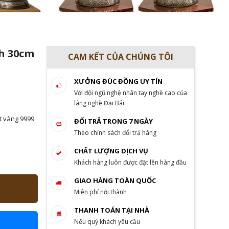
h 30cm
CAM KẾT CỦA CHÚNG TÔI
XƯỞNG ĐÚC ĐỒNG UY TÍN
Với đội ngũ nghệ nhân tay nghề cao của
làng nghề Đại Bái
 vàng 9999
ĐỔI TRẢ TRONG 7 NGÀY
Theo chính sách đổi trả hàng
CHẤT LƯỢNG DỊCH VỤ
Khách hàng luôn được đặt lên hàng đầu
GIAO HÀNG TOÀN QUỐC
Miễn phí nội thành
THANH TOÁN TẠI NHÀ
Nếu quý khách yêu cầu