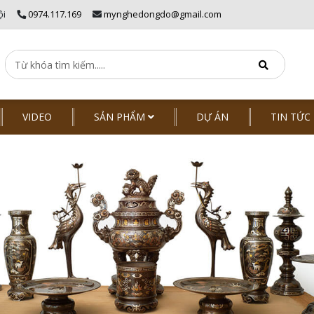
ội
0974.117.169
mynghedongdo@gmail.com
VIDEO
SẢN PHẨM
DỰ ÁN
TIN TỨC