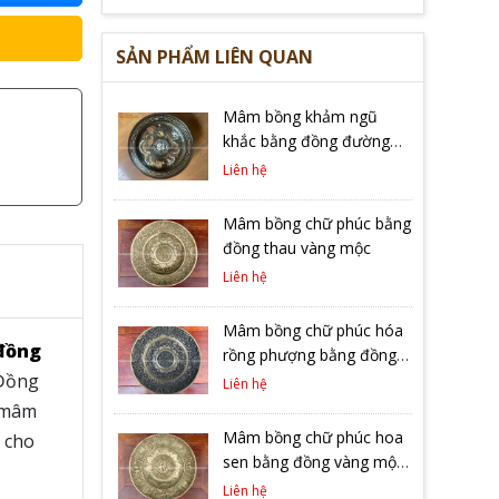
SẢN PHẨM LIÊN QUAN
Mâm bồng khảm ngũ
khắc bằng đồng đường
kính 30cm
Liên hệ
Mâm bồng chữ phúc bằng
đồng thau vàng mộc
Liên hệ
Mâm bồng chữ phúc hóa
đồng
rồng phượng bằng đồng
 Đồng
hạ màu trầm cổ đường
Liên hệ
kính 25cm
a mâm
Mâm bồng chữ phúc hoa
 cho
sen bằng đồng vàng mộc
đường kính 30cm
Liên hệ