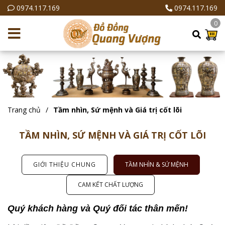
0974.117.169
0974.117.169
0
Trang chủ
Tầm nhìn, Sứ mệnh và Giá trị cốt lõi
TẦM NHÌN, SỨ MỆNH VÀ GIÁ TRỊ CỐT LÕI
GIỚI THIỆU CHUNG
TẦM NHÌN & SỨ MỆNH
CAM KẾT CHẤT LƯỢNG
Quý khách hàng và Quý đối tác thân mến!