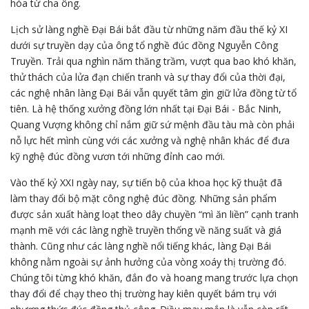
hóa từ cha ông.
Lịch sử làng nghề Đại Bái bắt đầu từ những năm đầu thế kỷ XI
dưới sự truyền dạy của ông tổ nghề đúc đồng Nguyễn Công
Truyền. Trải qua nghìn năm thăng trầm, vượt qua bao khó khăn,
thử thách của lửa đạn chiến tranh và sự thay đổi của thời đại,
các nghệ nhân làng Đại Bái vẫn quyết tâm gìn giữ lửa đồng từ tổ
tiên. Là hệ thống xưởng đồng lớn nhất tại Đại Bái - Bắc Ninh,
Quang Vượng không chỉ nắm giữ sứ mệnh đầu tàu mà còn phải
nỗ lực hết mình cùng với các xưởng và nghệ nhân khác để đưa
kỹ nghệ đúc đồng vươn tới những đỉnh cao mới.
Vào thế kỷ XXI ngày nay, sự tiến bộ của khoa học kỹ thuật đã
làm thay đổi bộ mặt công nghệ đúc đồng. Những sản phẩm
được sản xuất hàng loạt theo dây chuyền “mì ăn liền” cạnh tranh
mạnh mẽ với các làng nghề truyền thống về năng suất và giá
thành. Cũng như các làng nghề nổi tiếng khác, làng Đại Bái
không nằm ngoài sự ảnh hưởng của vòng xoáy thị trường đó.
Chúng tôi từng khó khăn, đắn đo và hoang mang trước lựa chọn
thay đổi để chạy theo thị trường hay kiên quyết bám trụ với