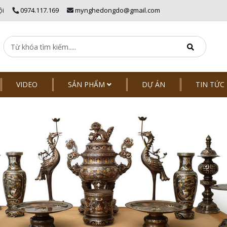
ội
0974.117.169
mynghedongdo@gmail.com
VIDEO
SẢN PHẨM
DỰ ÁN
TIN TỨC