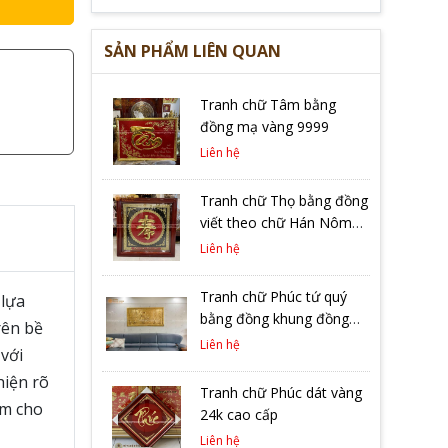
SẢN PHẨM LIÊN QUAN
Tranh chữ Tâm bằng
đồng mạ vàng 9999
Liên hệ
Tranh chữ Thọ bằng đồng
viết theo chữ Hán Nôm
rất độc đáo
Liên hệ
Tranh chữ Phúc tứ quý
 lựa
bằng đồng khung đồng
rên bề
liền tấm mạ vàng ta 9999
Liên hệ
với
hiện rõ
Tranh chữ Phúc dát vàng
àm cho
24k cao cấp
Liên hệ