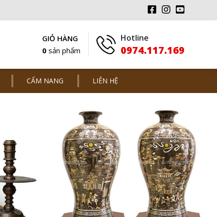
Hotline
GIỎ HÀNG
0974.117.169
0
sản phẩm
CẨM NANG
LIÊN HỆ