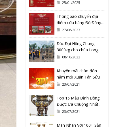
Động Tết Nguyên Đán Ất
25/01/2025
Tỵ 2025
Thông báo chuyển địa
điểm cửa hàng Đồ Đồng
Quang Vượng Cơ Sở 2
27/06/2023
Đúc Đại Hồng Chung
3000kg cho chùa Long
Hoa Thiền Tự - Tỉnh Bình
08/10/2022
Định
Khuyến mãi chào đón
năm mới Xuân Tân Sửu
23/07/2021
Top 15 Mẫu Đỉnh Đồng
Được Ưa Chuộng Nhất Có
Thể Bạn Đang Cần
23/07/2021
Mãn Nhãn Với 100+ Sản