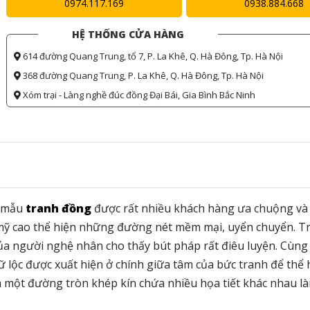
0974.117.169
0938.884.668
HỆ THỐNG CỬA HÀNG
614 đường Quang Trung, tổ 7, P. La Khê, Q. Hà Đông, Tp. Hà Nội
368 đường Quang Trung, P. La Khê, Q. Hà Đông, Tp. Hà Nội
Xóm trại - Làng nghề đúc đồng Đại Bái, Gia Bình Bắc Ninh
 mẫu
tranh đồng
được rất nhiều khách hàng ưa chuộng và
m mỹ cao thể hiện những đường nét mềm mại, uyển chuyển. T
a người nghệ nhân cho thấy bút pháp rất điêu luyện. Cùng 
 lộc được xuất hiện ở chính giữa tâm của bức tranh để thể 
à một đường tròn khép kín chứa nhiều họa tiết khác nhau l