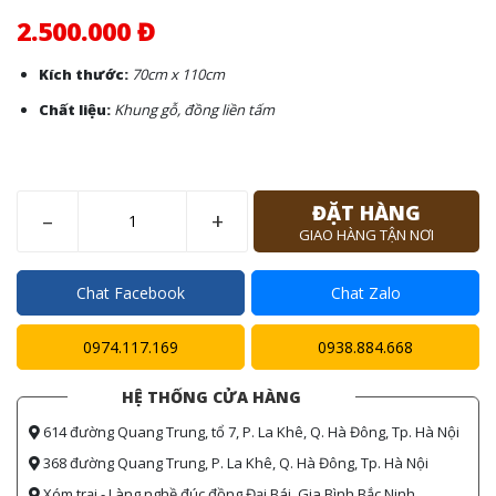
2.500.000 Đ
Kích thước:
70cm x 110cm
Chất liệu:
Khung gỗ, đồng liền tấm
ĐẶT HÀNG
–
+
GIAO HÀNG TẬN NƠI
Chat Facebook
Chat Zalo
0974.117.169
0938.884.668
HỆ THỐNG CỬA HÀNG
614 đường Quang Trung, tổ 7, P. La Khê, Q. Hà Đông, Tp. Hà Nội
368 đường Quang Trung, P. La Khê, Q. Hà Đông, Tp. Hà Nội
Xóm trại - Làng nghề đúc đồng Đại Bái, Gia Bình Bắc Ninh