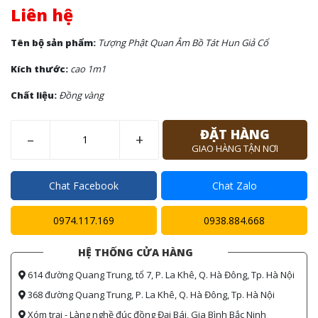
Liên hệ
Tên bộ sản phẩm:
Tượng Phật Quan Âm Bồ Tát Hun Giả Cổ
Kích thước:
cao 1m1
Chất liệu:
Đồng vàng
ĐẶT HÀNG
–
+
GIAO HÀNG TẬN NƠI
Chat Facebook
Chat Zalo
0974.117.169
0938.884.668
HỆ THỐNG CỬA HÀNG
614 đường Quang Trung, tổ 7, P. La Khê, Q. Hà Đông, Tp. Hà Nội
368 đường Quang Trung, P. La Khê, Q. Hà Đông, Tp. Hà Nội
Xóm trại - Làng nghề đúc đồng Đại Bái, Gia Bình Bắc Ninh