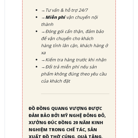
→Tư vấn & hỗ trợ 24/7
→Miễn phí
vận chuyển nội
thành
→Đóng gói cẩn thận, đảm bảo
để vận chuyển cho khách
hàng tỉnh lân cận, khách hàng ở
xa
→Kiểm tra hàng trước khi nhận
→Đổi trả miễn phí nếu sản
phẩm không đúng theo yêu cầu
của khách đặt
ĐỒ ĐỒNG QUANG VƯỢNG ĐƯỢC
ĐẢM BẢO BỞI MỸ NGHỆ ĐÔNG ĐÔ,
XƯỞNG ĐÚC ĐỒNG 20 NĂM KINH
NGHIỆM TRONG CHẾ TÁC, SẢN
XUẤT ĐỒ THỜ CÚNG, QUÀ TẶNG,