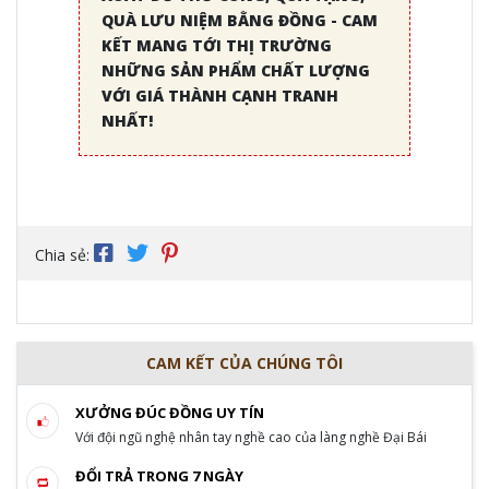
QUÀ LƯU NIỆM BẰNG ĐỒNG - CAM
KẾT MANG TỚI THỊ TRƯỜNG
NHỮNG SẢN PHẨM CHẤT LƯỢNG
VỚI GIÁ THÀNH CẠNH TRANH
NHẤT!
Chia sẻ:
CAM KẾT CỦA CHÚNG TÔI
XƯỞNG ĐÚC ĐỒNG UY TÍN
Với đội ngũ nghệ nhân tay nghề cao của làng nghề Đại Bái
ĐỔI TRẢ TRONG 7 NGÀY