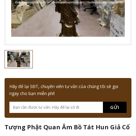
Hãy để lại SĐT, chuyên viên tư vấn của chúng tôi sẽ gọi
ngay cho bạn miễn phí!
GỬI
Tượng Phật Quan Âm Bồ Tát Hun Giả Cổ