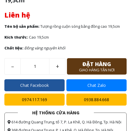
19,5cm
Liên hệ
Tên bộ sản phẩm:
Tượng rồng cuộn sóng bằng đồng cao 19,5cm
Kích thước:
Cao 19,5cm
Chất liệu:
Đồng vàng nguyên khối
ĐẶT HÀNG
–
+
GIAO HÀNG TẬN NƠI
Chat Facebook
Chat Zalo
0974.117.169
0938.884.668
HỆ THỐNG CỬA HÀNG
614 đường Quang Trung, tổ 7, P. La Khê, Q. Hà Đông, Tp. Hà Nội
368 đường Quang Trung, P. La Khê, Q. Hà Đông, Tp. Hà Nội