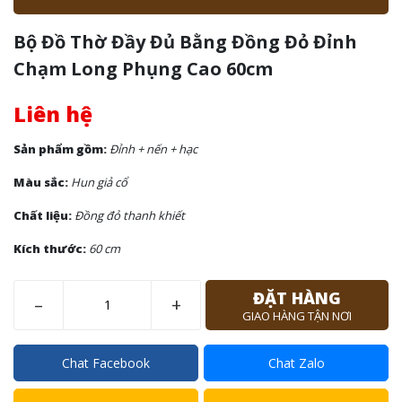
Bộ Đồ Thờ Đầy Đủ Bằng Đồng Đỏ Đỉnh
Chạm Long Phụng Cao 60cm
Liên hệ
Sản phẩm gồm:
Đỉnh + nến + hạc
Màu sắc:
Hun giả cổ
Chất liệu:
Đồng đỏ thanh khiết
Kích thước:
60 cm
ĐẶT HÀNG
–
+
GIAO HÀNG TẬN NƠI
Chat Facebook
Chat Zalo