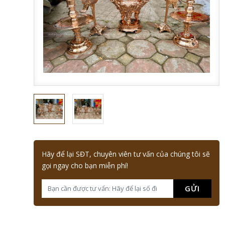
Hãy để lại SĐT, chuyên viên tư vấn của chúng tôi sẽ
gọi ngay cho bạn miễn phí!
GỬI