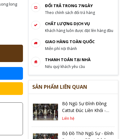
song long
ĐỔI TRẢ TRONG 7 NGÀY
Theo chính sách đổi trả hàng
CHẤT LƯỢNG DỊCH VỤ
Khách hàng luôn được đặt lên hàng đầu
GIAO HÀNG TOÀN QUỐC
Miễn phí nội thành
THANH TOÁN TẠI NHÀ
Nếu quý khách yêu cầu
SẢN PHẨM LIÊN QUAN
Bộ Ngũ Sự Đỉnh Đồng
Cattut Đúc Liền Khối -
Song Long Chầu Mặt
Liên hệ
Nguyệt cao 65cm
Bộ Đồ Thờ Ngũ Sự - Đỉnh