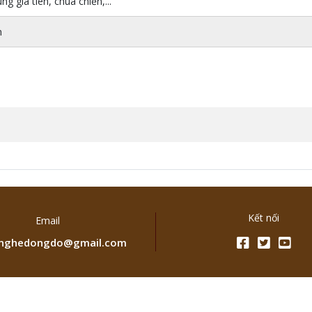
g gia tiên, chùa chiền,...
m
Kết nối
Email
ghedongdo@gmail.com