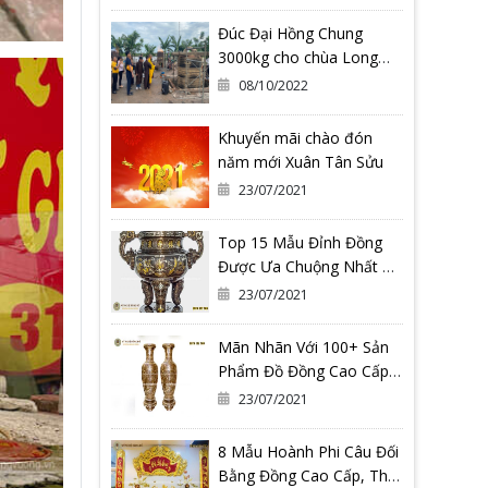
Đúc Đại Hồng Chung
3000kg cho chùa Long
Hoa Thiền Tự - Tỉnh Bình
08/10/2022
Định
Khuyến mãi chào đón
năm mới Xuân Tân Sửu
23/07/2021
Top 15 Mẫu Đỉnh Đồng
Được Ưa Chuộng Nhất Có
Thể Bạn Đang Cần
23/07/2021
Mãn Nhãn Với 100+ Sản
Phẩm Đồ Đồng Cao Cấp
Tại Đồ Đồng Quang
23/07/2021
Vượng
8 Mẫu Hoành Phi Câu Đối
Bằng Đồng Cao Cấp, Thờ