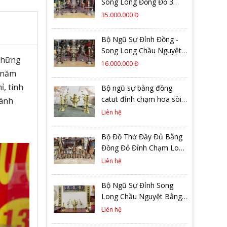
Song Long Đồng Đỏ 3
Chữ Vàng cao 65cm
35.000.000 Đ
Bộ Ngũ Sự Đỉnh Đồng -
Song Long Chầu Nguyệt
những
Cao 68cm Mẫu Mới 2026
16.000.000 Đ
u năm
, tinh
Bộ ngũ sự bằng đồng
catut đỉnh chạm hoa sòi
ránh
cao 60cm
Liên hệ
Bộ Đồ Thờ Đầy Đủ Bằng
Đồng Đỏ Đỉnh Chạm Long
Phụng Cao 60cm
Liên hệ
Bộ Ngũ Sự Đỉnh Song
Long Chầu Nguyệt Bằng
Đồng Cattut Đúc Liền Khối
Liên hệ
Cao 60cm