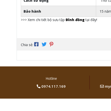
Cách sử dụng
Thờ cún
Bảo hành
15 nă
>>> Xem chi tiết bộ sưu tập
Đỉnh đồng
tại đây!
Chia sẻ:
Hotline
0974.117.169
myn