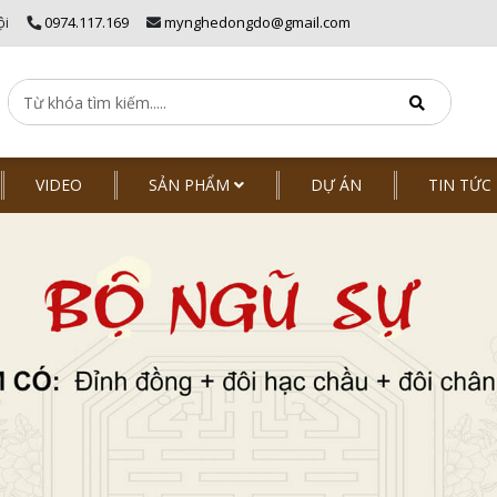
ội
0974.117.169
mynghedongdo@gmail.com
VIDEO
SẢN PHẨM
DỰ ÁN
TIN TỨC