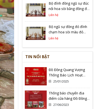
Bộ đỉnh đồng ngũ sự đúc
nổi hoa sòi bằng đồng đỏ
cao 60cm màu trầm cổ
Liên hệ
Bộ ngũ sự đồng đỏ đỉnh
chạm hoa sòi màu đỏ
mộc
Liên hệ
TIN NỔI BẬT
Đồ Đồng Quang Vượng
Thông Báo Lịch Hoạt
Động Tết Nguyên Đán Ất
25/01/2025
Tỵ 2025
Thông báo chuyển địa
điểm cửa hàng Đồ Đồng
Quang Vượng Cơ Sở 2
27/06/2023