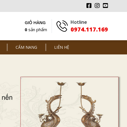
Hotline
GIỎ HÀNG
0974.117.169
0
sản phẩm
CẨM NANG
LIÊN HỆ