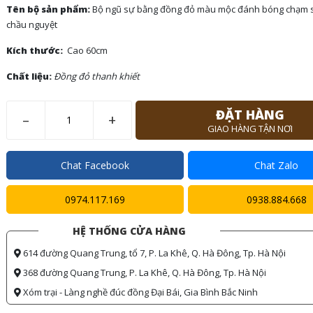
Tên bộ sản phẩm:
Bộ ngũ sự bằng đồng đỏ màu mộc đánh bóng chạm 
chầu nguyệt
Kích thước:
Cao 60cm
Chất liệu:
Đồng đỏ thanh khiết
ĐẶT HÀNG
–
+
GIAO HÀNG TẬN NƠI
Chat Facebook
Chat Zalo
0974.117.169
0938.884.668
HỆ THỐNG CỬA HÀNG
614 đường Quang Trung, tổ 7, P. La Khê, Q. Hà Đông, Tp. Hà Nội
368 đường Quang Trung, P. La Khê, Q. Hà Đông, Tp. Hà Nội
Xóm trại - Làng nghề đúc đồng Đại Bái, Gia Bình Bắc Ninh