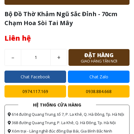
Bộ Đồ Thờ Khảm Ngũ Sắc Đỉnh - 70cm
Chạm Hoa Sòi Tai Mây
Liên hệ
ĐẶT HÀNG
–
+
GIAO HÀNG TẬN NƠI
Chat Facebook
Chat Zalo
0974.117.169
0938.884.668
HỆ THỐNG CỬA HÀNG
614 đường Quang Trung, tổ 7, P. La Khê, Q. Hà Đông, Tp. Hà Nội
368 đường Quang Trung, P. La Khê, Q. Hà Đông, Tp. Hà Nội
Xóm trại - Làng nghề đúc đồng Đại Bái, Gia Bình Bắc Ninh