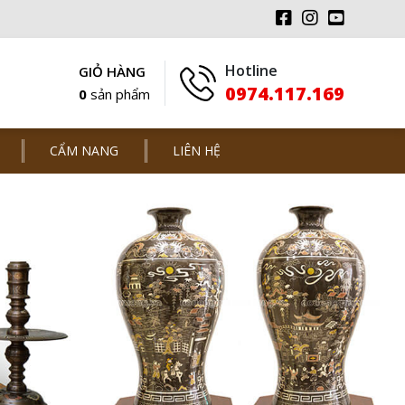
Hotline
GIỎ HÀNG
0974.117.169
0
sản phẩm
CẨM NANG
LIÊN HỆ