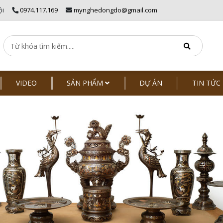
ội
0974.117.169
mynghedongdo@gmail.com
VIDEO
SẢN PHẨM
DỰ ÁN
TIN TỨC