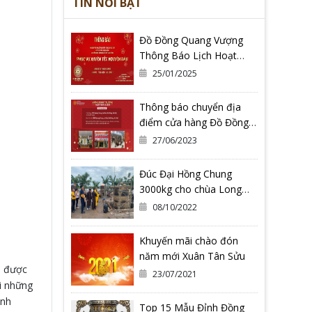
TIN NỔI BẬT
Đồ Đồng Quang Vượng
Thông Báo Lịch Hoạt
Động Tết Nguyên Đán Ất
25/01/2025
Tỵ 2025
Thông báo chuyển địa
điểm cửa hàng Đồ Đồng
Quang Vượng Cơ Sở 2
27/06/2023
Đúc Đại Hồng Chung
3000kg cho chùa Long
Hoa Thiền Tự - Tỉnh Bình
08/10/2022
Định
Khuyến mãi chào đón
năm mới Xuân Tân Sửu
m được
23/07/2021
i những
inh
Top 15 Mẫu Đỉnh Đồng