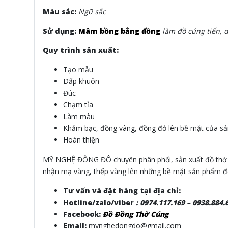
Màu sắc:
Ngũ sắc
Sử dụng:
Mâm bồng bằng đồng
làm đồ cúng tiến, d
Quy trình sản xuất:
Tạo mẫu
Dấp khuôn
Đúc
Chạm tỉa
Làm màu
Khảm bạc, đồng vàng, đồng đỏ lên bề mặt của s
Hoàn thiện
MỸ NGHỆ ĐÔNG ĐÔ chuyên phân phối, sản xuất đồ thờ cú
nhận mạ vàng, thếp vàng lên những bề mặt sản phẩm đòi 
Tư vấn và đặt hàng tại địa chỉ:
Hotline/zalo/viber
:
0974.117.169 – 0938.884.
Facebook:
Đồ Đồng Thờ Cúng
Email:
mynghedongdo@gmail.com