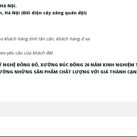
 Hà Nội.
m, Hà Nội (Đối diện cây xăng quân đội)
 khách hàng tỉnh lân cận, khách hàng ở xa
eo yêu cầu của khách đặt
 NGHỆ ĐÔNG ĐÔ, XƯỞNG ĐÚC ĐỒNG 20 NĂM KINH NGHIỆM
 TRƯỜNG NHỮNG SẢN PHẨM CHẤT LƯỢNG VỚI GIÁ THÀNH CẠ