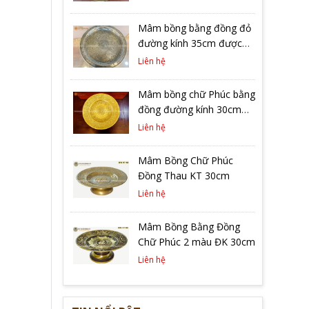
Mâm bồng bằng đồng đỏ
đường kính 35cm được
ám chữ Phúc hạ màu
Liên hệ
trầm cổ rất đẹp
Mâm bồng chữ Phúc bằng
đồng đường kính 30cm
dát vàng 9999
Liên hệ
Mâm Bồng Chữ Phúc
Đồng Thau KT 30cm
Liên hệ
Mâm Bồng Bằng Đồng
Chữ Phúc 2 màu ĐK 30cm
Liên hệ