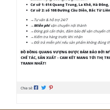
Cơ sở 1: 614 Quang Trung, La Khê, Hà Đông,
Cơ sở 2: số 108 Đường Cầu Diễn, Bắc Từ Liê
→Tư vấn & hỗ trợ 24/7
→Miễn phí
vận chuyển nội thành
→Đóng gói cẩn thận, đảm bảo để vận chuyển cho
→Kiểm tra hàng trước khi nhận
→Đổi trả miễn phí nếu sản phẩm không đúng th
ĐỒ ĐỒNG QUANG VƯỢNG ĐƯỢC ĐẢM BẢO BỞI MỸ
CHẾ TÁC, SẢN XUẤT - CAM KẾT MANG TỚI THỊ
TRANH NHẤT!
Chia sẻ: