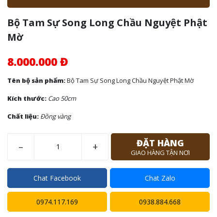
Bộ Tam Sự Song Long Chầu Nguyệt Phật
Mờ
8.000.000 Đ
Tên bộ sản phẩm:
Bộ Tam Sự Song Long Chầu Nguyệt Phật Mờ
Kích thước:
Cao 50cm
Chất liệu:
Đồng vàng
ĐẶT HÀNG
–
+
GIAO HÀNG TẬN NƠI
Chat Facebook
Chat Zalo
0974.117.169
0938.884.668