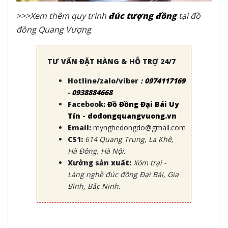
>>>Xem thêm quy trình
đúc tượng đồng
tại đồ
đồng Quang Vượng
TƯ VẤN ĐẶT HÀNG & HỖ TRỢ 24/7
Hotline/zalo/viber
:
0974117169
-
0938884668
Facebook:
Đồ Đồng Đại Bái Uy
Tín - dodongquangvuong.vn
Email:
mynghedongdo@gmail.com
CS1:
614 Quang Trung, La Khê,
Hà Đông, Hà Nội.
Xưởng sản xuất:
Xóm trại -
Làng nghề đúc đồng Đại Bái, Gia
Bình, Bắc Ninh.