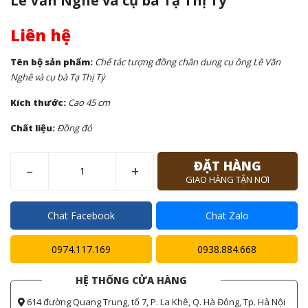
Lê Văn Nghê và cụ bà Tạ Thị Tý
Liên hệ
Tên bộ sản phẩm:
Chế tác tượng đồng chân dung cụ ông Lê Văn
Nghê và cụ bà Tạ Thị Tý
Kích thước:
Cao 45 cm
Chất liệu:
Đồng đỏ
ĐẶT HÀNG
–
+
GIAO HÀNG TẬN NƠI
Chat Facebook
Chat Zalo
0974.117.169
0938.884.668
HỆ THỐNG CỬA HÀNG
614 đường Quang Trung, tổ 7, P. La Khê, Q. Hà Đông, Tp. Hà Nội