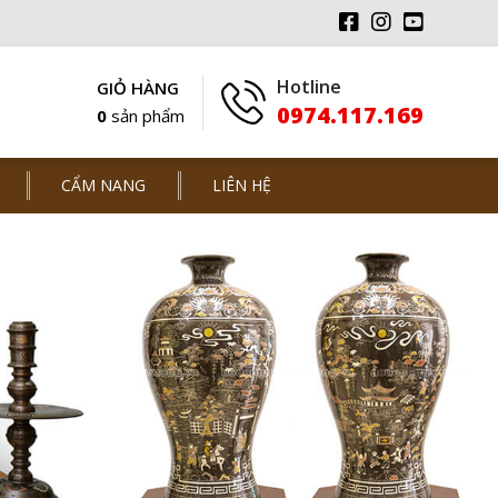
Hotline
GIỎ HÀNG
0974.117.169
0
sản phẩm
CẨM NANG
LIÊN HỆ