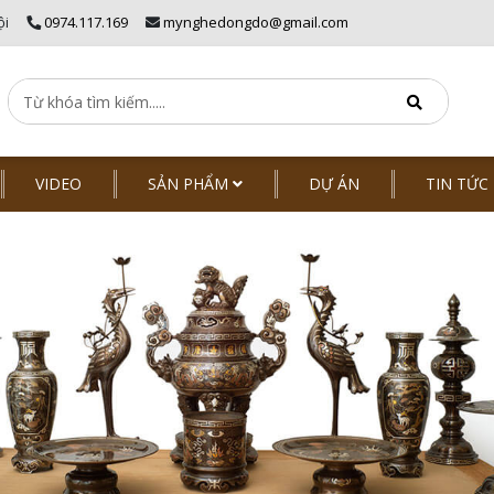
ội
0974.117.169
mynghedongdo@gmail.com
VIDEO
SẢN PHẨM
DỰ ÁN
TIN TỨC