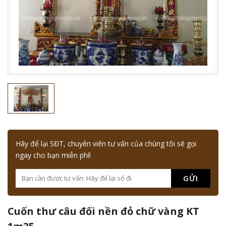
Hãy để lại SĐT, chuyên viên tư vấn của chúng tôi sẽ gọi
ngay cho bạn miễn phí!
GỬI
Cuốn thư câu đối nền đỏ chữ vàng KT