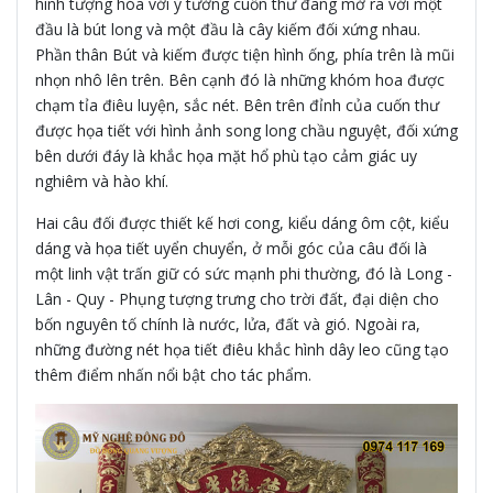
hình tượng hóa với ý tưởng cuốn thư đang mở ra với một
đầu là bút long và một đầu là cây kiếm đối xứng nhau.
Phần thân Bút và kiếm được tiện hình ống, phía trên là mũi
nhọn nhô lên trên. Bên cạnh đó là những khóm hoa được
chạm tỉa điêu luyện, sắc nét. Bên trên đỉnh của cuốn thư
được họa tiết với hình ảnh song long chầu nguyệt, đối xứng
bên dưới đáy là khắc họa mặt hổ phù tạo cảm giác uy
nghiêm và hào khí.
Hai câu đối được thiết kế hơi cong, kiểu dáng ôm cột, kiểu
dáng và họa tiết uyển chuyển, ở mỗi góc của câu đối là
một linh vật trấn giữ có sức mạnh phi thường, đó là Long -
Lân - Quy - Phụng tượng trưng cho trời đất, đại diện cho
bốn nguyên tố chính là nước, lửa, đất và gió. Ngoài ra,
những đường nét họa tiết điêu khắc hình dây leo cũng tạo
thêm điểm nhấn nổi bật cho tác phẩm.