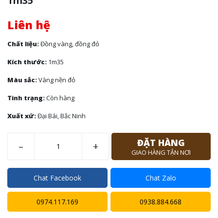
1m35
Liên hệ
Chất liệu:
Đồng vàng, đồng đỏ
Kích thước:
1m35
Màu sắc:
Vàng nền đỏ
Tình trạng:
Còn hàng
Xuất xứ:
Đại Bái, Bắc Ninh
ĐẶT HÀNG
–
+
GIAO HÀNG TẬN NƠI
Chat Facebook
Chat Zalo
0974.117.169
0938.884.668