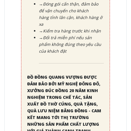
→Đóng gói cẩn thận, đảm bảo
để vận chuyển cho khách
hàng tỉnh lân cận, khách hàng ở
xa
→Kiểm tra hàng trước khi nhận
→Đổi trả miễn phí nếu sản
phẩm không đúng theo yêu cầu
của khách đặt
ĐỒ ĐỒNG QUANG VƯỢNG ĐƯỢC
ĐẢM BẢO BỞI MỸ NGHỆ ĐÔNG ĐÔ,
XƯỞNG ĐÚC ĐỒNG 20 NĂM KINH
NGHIỆM TRONG CHẾ TÁC, SẢN
XUẤT ĐỒ THỜ CÚNG, QUÀ TẶNG,
QUÀ LƯU NIỆM BẰNG ĐỒNG - CAM
KẾT MANG TỚI THỊ TRƯỜNG
NHỮNG SẢN PHẨM CHẤT LƯỢNG
VỚI GIÁ THÀNH CẠNH TRANH