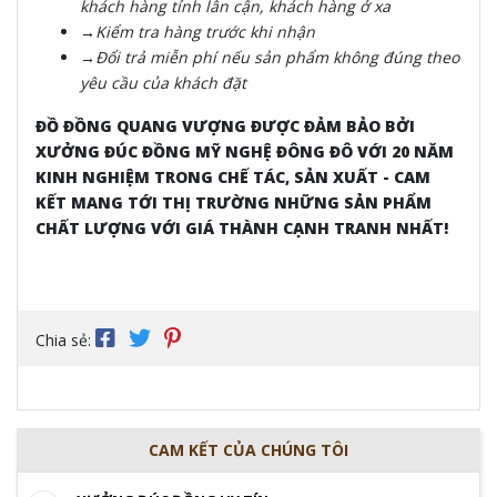
khách hàng tỉnh lân cận, khách hàng ở xa
→Kiểm tra hàng trước khi nhận
→Đổi trả miễn phí nếu sản phẩm không đúng theo
yêu cầu của khách đặt
ĐỒ ĐỒNG QUANG VƯỢNG ĐƯỢC ĐẢM BẢO BỞI
XƯỞNG ĐÚC ĐỒNG MỸ NGHỆ ĐÔNG ĐÔ VỚI 20 NĂM
KINH NGHIỆM TRONG CHẾ TÁC, SẢN XUẤT - CAM
KẾT MANG TỚI THỊ TRƯỜNG NHỮNG SẢN PHẨM
CHẤT LƯỢNG VỚI GIÁ THÀNH CẠNH TRANH NHẤT!
Chia sẻ:
CAM KẾT CỦA CHÚNG TÔI