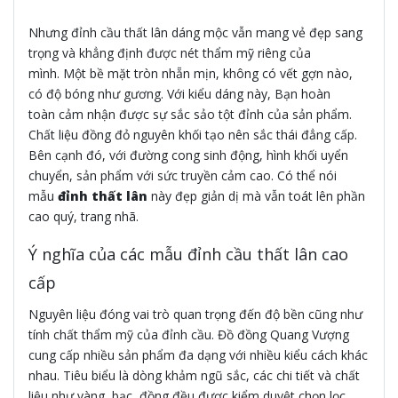
Nhưng đỉnh cầu thất lân dáng mộc vẫn mang vẻ đẹp sang
trọng và khẳng định được nét thẩm mỹ riêng của
mình. Một bề mặt tròn nhẵn mịn, không có vết gợn nào,
có độ bóng như gương. Với kiểu dáng này, Bạn hoàn
toàn cảm nhận được sự sắc sảo tột đỉnh của sản phẩm.
Chất liệu đồng đỏ nguyên khối tạo nên sắc thái đẳng cấp.
Bên cạnh đó, với đường cong sinh động, hình khối uyển
chuyển, sản phẩm với sức truyền cảm cao. Có thể nói
mẫu
đỉnh thất lân
này đẹp giản dị mà vẫn toát lên phần
cao quý, trang nhã.
Ý nghĩa của các mẫu đỉnh cầu thất lân cao
cấp
Nguyên liệu đóng vai trò quan trọng đến độ bền cũng như
tính chất thẩm mỹ của đỉnh cầu. Đồ đồng Quang Vượng
cung cấp nhiều sản phẩm đa dạng với nhiều kiểu cách khác
nhau. Tiêu biểu là dòng khảm ngũ sắc, các chi tiết và chất
liệu như vàng, bạc, đồng đều được kiểm duyệt chọn lọc,