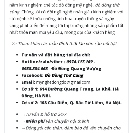
năm kinh nghiệm chế tác đồ đồng mỹ nghệ,
đồ đồng thờ
cúng
. Chúng tôi có đội ngũ nghệ nhân giàu kinh nghiệm với
sứ mệnh kế thừa những tinh hoa truyền thống và ngày
càng phát triển để mang tới thị trường những sản phẩm tốt
nhất thỏa mãn mọi yêu cầu, mong đợi của khách hàng.
=>>
Tham khảo các mẫu
đỉnh thất lân vờn cầu
nổi bật
Tư vấn và đặt hàng tại địa chỉ:
Hotline/zalo/viber
:
0974.117.169 -
0938.884.668
-
Đồ Đồng Quang Vượng
Facebook:
Đồ Đồng Thờ Cúng
Email:
mynghedongdo@gmail.com
Cơ sở 1: 614 Đường Quang Trung, La Khê, Hà
Đông, Hà Nội.
Cơ sở 2: 108 Cầu Diễn, Q. Bắc Từ Liêm, Hà Nội.
→Tư vấn & hỗ trợ 24/7
→Miễn phí
vận chuyển nội thành
→Đóng gói cẩn thận, đảm bảo để vận chuyển cho