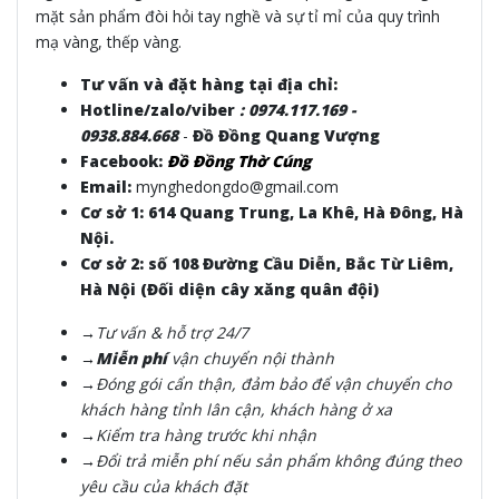
mặt sản phẩm đòi hỏi tay nghề và sự tỉ mỉ của quy trình
mạ vàng, thếp vàng.
Tư vấn và đặt hàng tại địa chỉ:
Hotline/zalo/viber
:
0974.117.169 -
0938.884.668
-
Đồ Đồng Quang Vượng
Facebook:
Đồ Đồng Thờ Cúng
Email:
mynghedongdo@gmail.com
Cơ sở 1: 614 Quang Trung, La Khê, Hà Đông, Hà
Nội.
Cơ sở 2: số 108 Đường Cầu Diễn, Bắc Từ Liêm,
Hà Nội (Đối diện cây xăng quân đội)
→Tư vấn & hỗ trợ 24/7
→Miễn phí
vận chuyển nội thành
→Đóng gói cẩn thận, đảm bảo để vận chuyển cho
khách hàng tỉnh lân cận, khách hàng ở xa
→Kiểm tra hàng trước khi nhận
→Đổi trả miễn phí nếu sản phẩm không đúng theo
yêu cầu của khách đặt