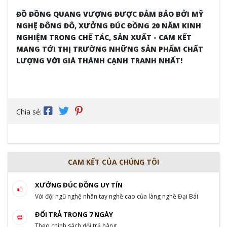
ĐỒ ĐỒNG QUANG VƯỢNG ĐƯỢC ĐẢM BẢO BỞI MỸ
NGHỆ ĐÔNG ĐÔ, XƯỞNG ĐÚC ĐỒNG 20 NĂM KINH
NGHIỆM TRONG CHẾ TÁC, SẢN XUẤT - CAM KẾT
MANG TỚI THỊ TRƯỜNG NHỮNG SẢN PHẨM CHẤT
LƯỢNG VỚI GIÁ THÀNH CẠNH TRANH NHẤT!
Chia sẻ:
CAM KẾT CỦA CHÚNG TÔI
XƯỞNG ĐÚC ĐỒNG UY TÍN
Với đội ngũ nghệ nhân tay nghề cao của làng nghề Đại Bái
ĐỔI TRẢ TRONG 7 NGÀY
Theo chính sách đổi trả hàng