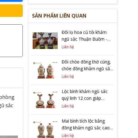
SẢN PHẨM LIÊN QUAN
Đôi lọ hoa củ tỏi khảm
ngũ sắc Thuận Buồm -
Mã Đáo
Liên hệ
Đôi chóe đồng thờ cúng,
chóe đồng khảm ngũ sắc
KT 62 cm
Liên hệ
Lộc bình khảm ngũ sắc
, phòng
quý linh 12 con giáp
gũ sắc
miệng loe cánh sen KT 50
Liên hệ
cm
Mai bình tích lộc bằng
đồng khảm ngũ sắc cao
cấp KT 48 cm
Liên hệ