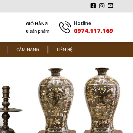
Hotline
GIỎ HÀNG
0974.117.169
0
sản phẩm
CẨM NANG
LIÊN HỆ