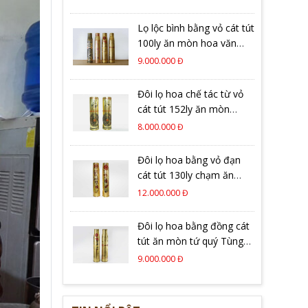
Lọ lộc bình bằng vỏ cát tút
100ly ăn mòn hoa văn
tinh xảo
9.000.000 Đ
Đôi lọ hoa chế tác từ vỏ
cát tút 152ly ăn mòn
trống đồng
8.000.000 Đ
Đôi lọ hoa bằng vỏ đạn
cát tút 130ly chạm ăn
mòn trống đồng tinh xảo
12.000.000 Đ
Đôi lọ hoa bằng đồng cát
tút ăn mòn tứ quý Tùng
Cúc Trúc Mai 100ly
9.000.000 Đ