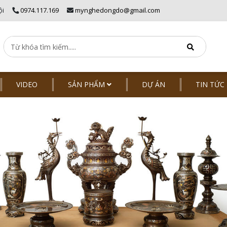
ội
0974.117.169
mynghedongdo@gmail.com
VIDEO
SẢN PHẨM
DỰ ÁN
TIN TỨC