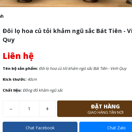
nh
Đôi lọ hoa củ tỏi khảm ngũ sắc Bát Tiên - 
Quy
Liên hệ
Tên bộ sản phẩm:
Đôi lọ hoa củ tỏi khảm ngũ sắc Bát Tiên - Vinh Quy
Kích thước:
40cm
Chất liệu:
Đồng đỏ khảm ngũ sắc
ĐẶT HÀNG
–
+
GIAO HÀNG TẬN NƠI
Chat Facebook
Chat Zalo