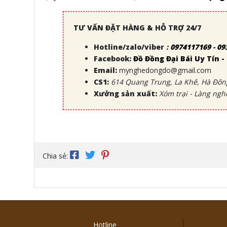
TƯ VẤN ĐẶT HÀNG & HỖ TRỢ 24/7
Hotline/zalo/viber
:
0974117169
-
09
Facebook:
Đồ Đồng Đại Bái Uy Tín
Email:
mynghedongdo@gmail.com
CS1:
614 Quang Trung, La Khê, Hà Đông
Xưởng sản xuất:
Xóm trại - Làng ngh
Chia sẻ:
Hotline