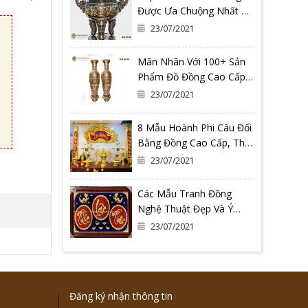
Được Ưa Chuộng Nhất Có
Thể Bạn Đang Cần
23/07/2021
Mãn Nhãn Với 100+ Sản
Phẩm Đồ Đồng Cao Cấp
Tại Đồ Đồng Quang
23/07/2021
Vượng
8 Mẫu Hoành Phi Câu Đối
Bằng Đồng Cao Cấp, Thờ
Gia Tiên
23/07/2021
Các Mẫu Tranh Đồng
Nghệ Thuật Đẹp Và Ý
Nghĩa Nhất Tại Đồ Đồng
23/07/2021
Quang Vượng
Đăng ký nhận thông tin