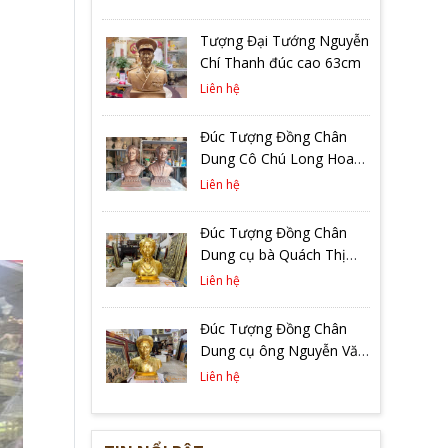
Tượng Đại Tướng Nguyễn
Chí Thanh đúc cao 63cm
Liên hệ
Đúc Tượng Đồng Chân
Dung Cô Chú Long Hoa
Tại Hà Nội
Liên hệ
Đúc Tượng Đồng Chân
Dung cụ bà Quách Thị
Tâm Cao 48cm Dát Vàng
Liên hệ
9999
Đúc Tượng Đồng Chân
Dung cụ ông Nguyễn Văn
Chung Cao 48cm Dát
Liên hệ
Vàng 9999