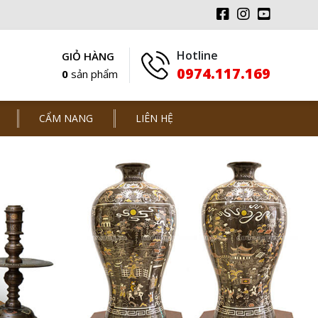
Hotline
GIỎ HÀNG
0974.117.169
0
sản phẩm
CẨM NANG
LIÊN HỆ