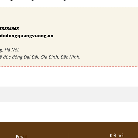
38884668
 - dodongquangvuong.vn
, Hà Nội.
ề đúc đồng Đại Bái, Gia Bình, Bắc Ninh.
Kết nối
Email