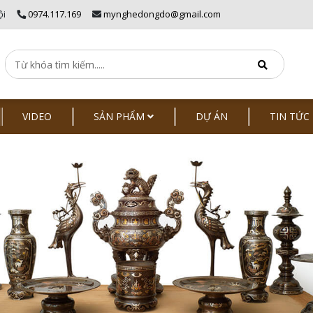
ội
0974.117.169
mynghedongdo@gmail.com
VIDEO
SẢN PHẨM
DỰ ÁN
TIN TỨC