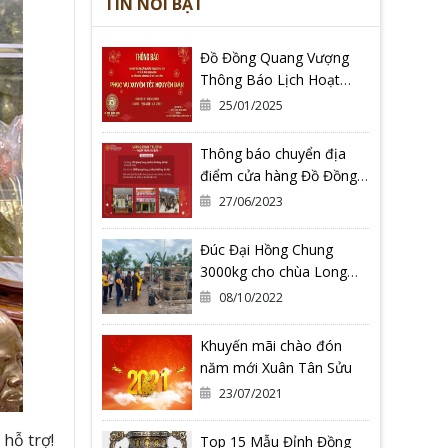
TIN NỔI BẬT
Đồ Đồng Quang Vượng
Thông Báo Lịch Hoạt
Động Tết Nguyên Đán Ất
25/01/2025
Tỵ 2025
Thông báo chuyển địa
điểm cửa hàng Đồ Đồng
Quang Vượng Cơ Sở 2
27/06/2023
Đúc Đại Hồng Chung
3000kg cho chùa Long
Hoa Thiền Tự - Tỉnh Bình
08/10/2022
Định
Khuyến mãi chào đón
năm mới Xuân Tân Sửu
23/07/2021
 hỗ trợ!
Top 15 Mẫu Đỉnh Đồng