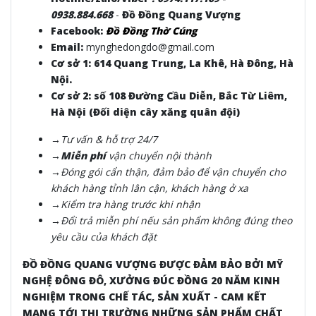
0938.884.668
-
Đồ Đồng Quang Vượng
Facebook:
Đồ Đồng Thờ Cúng
Email:
mynghedongdo@gmail.com
Cơ sở 1: 614 Quang Trung, La Khê, Hà Đông, Hà
Nội.
Cơ sở 2: số 108 Đường Cầu Diễn, Bắc Từ Liêm,
Hà Nội (Đối diện cây xăng quân đội)
→Tư vấn & hỗ trợ 24/7
→Miễn phí
vận chuyển nội thành
→Đóng gói cẩn thận, đảm bảo để vận chuyển cho
khách hàng tỉnh lân cận, khách hàng ở xa
→Kiểm tra hàng trước khi nhận
→Đổi trả miễn phí nếu sản phẩm không đúng theo
yêu cầu của khách đặt
ĐỒ ĐỒNG QUANG VƯỢNG ĐƯỢC ĐẢM BẢO BỞI MỸ
NGHỆ ĐÔNG ĐÔ, XƯỞNG ĐÚC ĐỒNG 20 NĂM KINH
NGHIỆM TRONG CHẾ TÁC, SẢN XUẤT - CAM KẾT
MANG TỚI THỊ TRƯỜNG NHỮNG SẢN PHẨM CHẤT