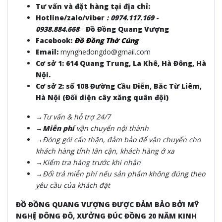
Tư vấn và đặt hàng tại địa chỉ:
Hotline/zalo/viber
:
0974.117.169 -
0938.884.668
-
Đồ Đồng Quang Vượng
Facebook:
Đồ Đồng Thờ Cúng
Email:
mynghedongdo@gmail.com
Cơ sở 1: 614 Quang Trung, La Khê, Hà Đông, Hà
Nội.
Cơ sở 2: số 108 Đường Cầu Diễn, Bắc Từ Liêm,
Hà Nội (Đối diện cây xăng quân đội)
→Tư vấn & hỗ trợ 24/7
→Miễn phí
vận chuyển nội thành
→Đóng gói cẩn thận, đảm bảo để vận chuyển cho
khách hàng tỉnh lân cận, khách hàng ở xa
→Kiểm tra hàng trước khi nhận
→Đổi trả miễn phí nếu sản phẩm không đúng theo
yêu cầu của khách đặt
ĐỒ ĐỒNG QUANG VƯỢNG ĐƯỢC ĐẢM BẢO BỞI MỸ
NGHỆ ĐÔNG ĐÔ, XƯỞNG ĐÚC ĐỒNG 20 NĂM KINH