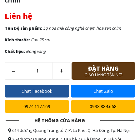
chìm
Liên hệ
Tên bộ sản phẩm:
Lọ hoa mài công nghệ chạm hoa sen chìm
Kích thước:
Cao 25 cm
Chất liệu:
Đồng vàng
ĐẶT HÀNG
–
+
GIAO HÀNG TẬN NƠI
Chat Facebook
Chat Zalo
0974.117.169
0938.884.668
HỆ THỐNG CỬA HÀNG
614 đường Quang Trung, tổ 7, P. La Khê, Q. Hà Đông, Tp. Hà Nội
368 đường Quang Trung, P. La Khê, Q. Hà Đông, Tp. Hà Nội