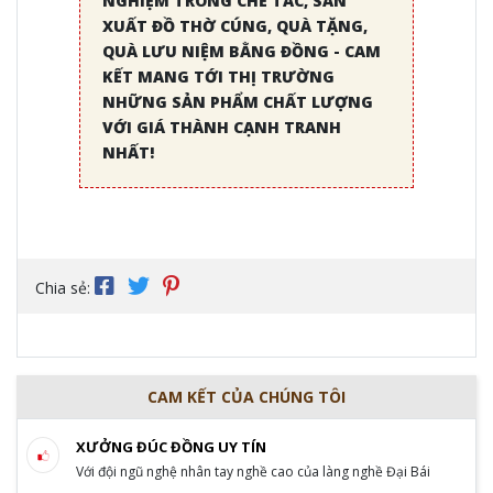
NGHIỆM TRONG CHẾ TÁC, SẢN
XUẤT ĐỒ THỜ CÚNG, QUÀ TẶNG,
QUÀ LƯU NIỆM BẰNG ĐỒNG - CAM
KẾT MANG TỚI THỊ TRƯỜNG
NHỮNG SẢN PHẨM CHẤT LƯỢNG
VỚI GIÁ THÀNH CẠNH TRANH
NHẤT!
Chia sẻ:
CAM KẾT CỦA CHÚNG TÔI
XƯỞNG ĐÚC ĐỒNG UY TÍN
Với đội ngũ nghệ nhân tay nghề cao của làng nghề Đại Bái