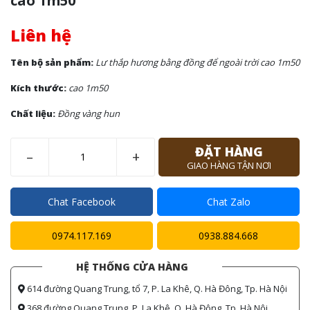
cao 1m50
Liên hệ
Tên bộ sản phẩm:
Lư thắp hương bằng đồng để ngoài trời cao 1m50
Kích thước:
cao 1m50
Chất liệu:
Đồng vàng hun
ĐẶT HÀNG
–
+
GIAO HÀNG TẬN NƠI
Chat Facebook
Chat Zalo
0974.117.169
0938.884.668
HỆ THỐNG CỬA HÀNG
614 đường Quang Trung, tổ 7, P. La Khê, Q. Hà Đông, Tp. Hà Nội
368 đường Quang Trung, P. La Khê, Q. Hà Đông, Tp. Hà Nội