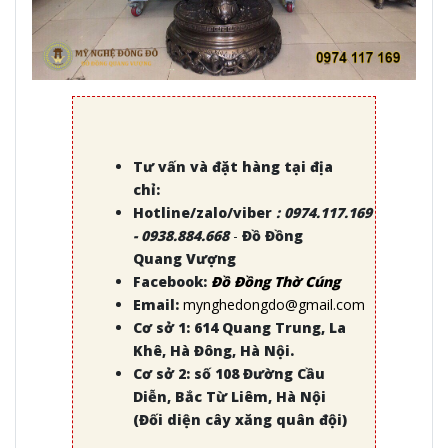
Tư vấn và đặt hàng tại địa
chỉ:
Hotline/zalo/viber
:
0974.117.169
- 0938.884.668
-
Đồ Đồng
Quang Vượng
Facebook:
Đồ Đồng Thờ Cúng
Email:
mynghedongdo@gmail.com
Cơ sở 1: 614 Quang Trung, La
Khê, Hà Đông, Hà Nội.
Cơ sở 2: số 108 Đường Cầu
Diễn, Bắc Từ Liêm, Hà Nội
(Đối diện cây xăng quân đội)