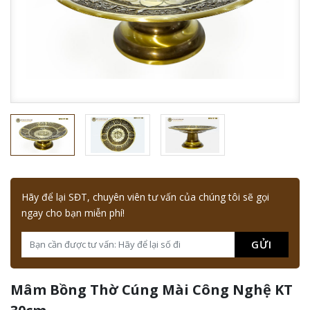
Hãy để lại SĐT, chuyên viên tư vấn của chúng tôi sẽ gọi
ngay cho bạn miễn phí!
GỬI
Mâm Bồng Thờ Cúng Mài Công Nghệ KT