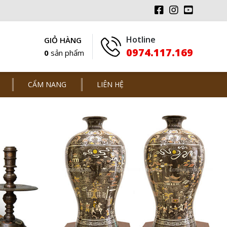
Hotline
GIỎ HÀNG
0974.117.169
0
sản phẩm
CẨM NANG
LIÊN HỆ