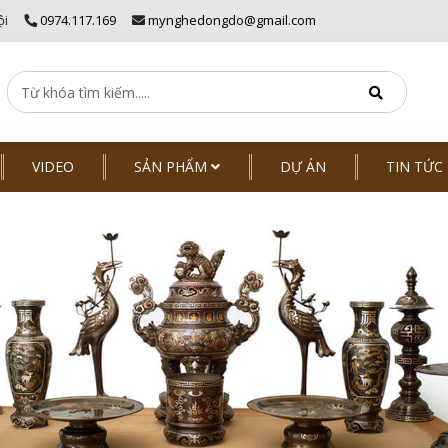
ội
0974.117.169
mynghedongdo@gmail.com
VIDEO
SẢN PHẨM
DỰ ÁN
TIN TỨC