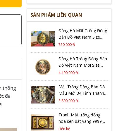
SẢN PHẨM LIÊN QUAN
Đồng Hồ Mặt Trống Đồng
Bản Đồ Việt Nam Size
30cm Cao Cấp
750.000 Đ
Đồng Hồ Trống Đồng Bản
Đồ Việt Nam Mới Size
80cm – Mẫu Mới Nhất
4.400.000 Đ
2026
Mặt Trống Đồng Bản Đồ
n thống
Mẫu Mới 34 Tỉnh Thành
ớc đa
Việt Nam
3.800.000 Đ
ội
Tranh Mặt trống đồng
hoa sen dát vàng 9999
kích thước 90cm x 1m27
Liên hệ