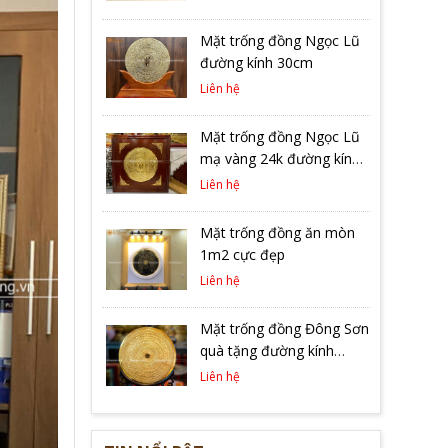
khung gỗ gụ
Mặt trống đồng Ngọc Lũ
đường kính 30cm
Liên hệ
Mặt trống đồng Ngọc Lũ
mạ vàng 24k đường kính
1m3 khung gỗ vuông
Liên hệ
2m17
Mặt trống đồng ăn mòn
1m2 cực đẹp
Liên hệ
Mặt trống đồng Đông Sơn
quà tặng đường kính
27cm mạ vàng 9999
Liên hệ