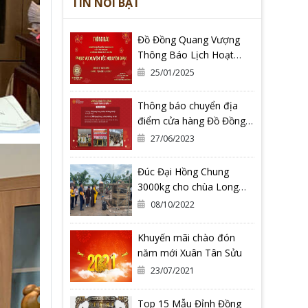
TIN NỔI BẬT
Đồ Đồng Quang Vượng
Thông Báo Lịch Hoạt
Động Tết Nguyên Đán Ất
25/01/2025
Tỵ 2025
Thông báo chuyển địa
điểm cửa hàng Đồ Đồng
Quang Vượng Cơ Sở 2
27/06/2023
Đúc Đại Hồng Chung
3000kg cho chùa Long
Hoa Thiền Tự - Tỉnh Bình
08/10/2022
Định
Khuyến mãi chào đón
năm mới Xuân Tân Sửu
23/07/2021
Top 15 Mẫu Đỉnh Đồng