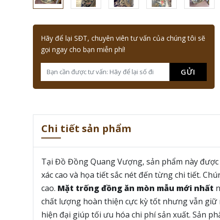
Hãy để lại SĐT, chuyên viên tư vấn của chúng tôi sẽ
gọi ngay cho bạn miễn phí!
GỬI
Chi tiết sản phẩm
Tại Đồ Đồng Quang Vượng, sản phẩm này được ch
xác cao và họa tiết sắc nét đến từng chi tiết. C
cao.
Mặt trống đồng ăn mòn mẫu mới nhất
n
chất lượng hoàn thiện cực kỳ tốt nhưng vẫn giữ 
hiện đại giúp tối ưu hóa chi phí sản xuất. Sản p