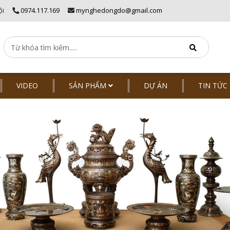
ội
0974.117.169
mynghedongdo@gmail.com
VIDEO
SẢN PHẨM
DỰ ÁN
TIN TỨC