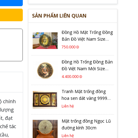
SẢN PHẨM LIÊN QUAN
Đồng Hồ Mặt Trống Đồng
Bản Đồ Việt Nam Size
30cm Cao Cấp
750.000 Đ
Đồng Hồ Trống Đồng Bản
Đồ Việt Nam Mới Size
80cm – Mẫu Mới Nhất
4.400.000 Đ
2026
Tranh Mặt trống đồng
hoa sen dát vàng 9999
ộ chính
kích thước 90cm x 1m27
Liên hệ
 lượng
khung gỗ gụ
t, đạt
Mặt trống đồng Ngọc Lũ
chế tác
đường kính 30cm
cầu,
Liên hệ