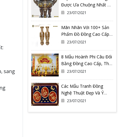
Được Ưa Chuộng Nhất Có
Thể Bạn Đang Cần
23/07/2021
Mãn Nhãn Với 100+ Sản
Phẩm Đồ Đồng Cao Cấp
Tại Đồ Đồng Quang
23/07/2021
t:
Vượng
8 Mẫu Hoành Phi Câu Đối
Bằng Đồng Cao Cấp, Thờ
Gia Tiên
p, sang
23/07/2021
Các Mẫu Tranh Đồng
ồng
Nghệ Thuật Đẹp Và Ý
Nghĩa Nhất Tại Đồ Đồng
23/07/2021
Quang Vượng