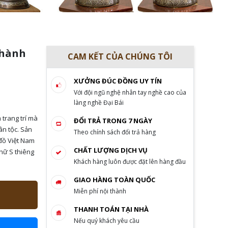
Thành
CAM KẾT CỦA CHÚNG TÔI
XƯỞNG ĐÚC ĐỒNG UY TÍN
Với đội ngũ nghệ nhân tay nghề cao của
làng nghề Đại Bái
trang trí mà
ĐỔI TRẢ TRONG 7 NGÀY
ân tộc. Sản
Theo chính sách đổi trả hàng
đồ Việt Nam
CHẤT LƯỢNG DỊCH VỤ
chữ S thiêng
Khách hàng luôn được đặt lên hàng đầu
GIAO HÀNG TOÀN QUỐC
Miễn phí nội thành
THANH TOÁN TẠI NHÀ
Nếu quý khách yêu cầu