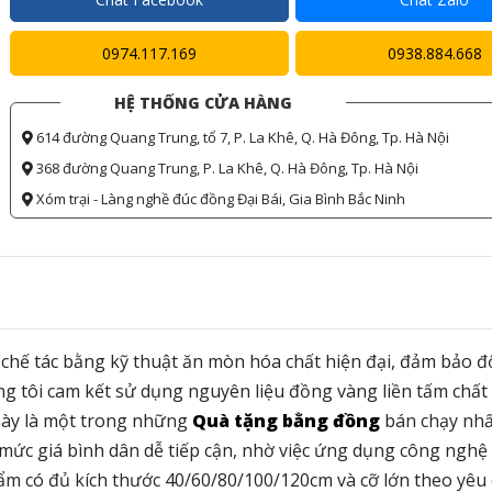
0974.117.169
0938.884.668
HỆ THỐNG CỬA HÀNG
614 đường Quang Trung, tổ 7, P. La Khê, Q. Hà Đông, Tp. Hà Nội
368 đường Quang Trung, P. La Khê, Q. Hà Đông, Tp. Hà Nội
Xóm trại - Làng nghề đúc đồng Đại Bái, Gia Bình Bắc Ninh
ế tác bằng kỹ thuật ăn mòn hóa chất hiện đại, đảm bảo đ
húng tôi cam kết sử dụng nguyên liệu đồng vàng liền tấm chất
ày là một trong những
Quà tặng bằng đồng
bán chạy nhấ
mức giá bình dân dễ tiếp cận, nhờ việc ứng dụng công nghệ 
hẩm có đủ kích thước 40/60/80/100/120cm và cỡ lớn theo yêu 