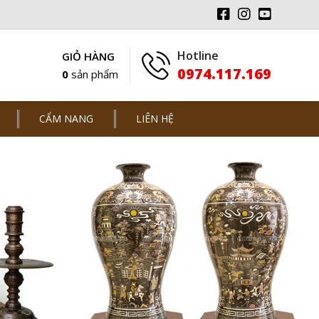
Hotline
GIỎ HÀNG
0974.117.169
0
sản phẩm
CẨM NANG
LIÊN HỆ