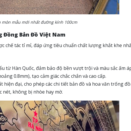
n mòn mẫu mới nhất đường kính 100cm
ng Đồng Bản Đồ Việt Nam
chế tác tỉ mỉ, đáp ứng tiêu chuẩn chất lượng khắt khe nhấ
u từ Hàn Quốc, đảm bảo độ bền vượt trội và màu sắc ấm á
hoảng 0.8mm), tạo cảm giác chắc chắn và cao cấp.
 hiện đại, cho phép các chi tiết bản đồ và hoa văn trống đ
c nét, không bị nhòe hay mờ.