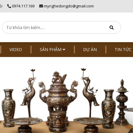
ội
0974.117.169
mynghedongdo@gmail.com
VIDEO
SẢN PHẨM
DỰ ÁN
TIN TỨC