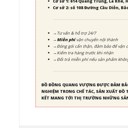
Cơ sở 1: 614 Quang Trung, La Khê, 
Cơ sở 2: số 108 Đường Cầu Diễn, Bắ
→Tư vấn & hỗ trợ 24/7
→Miễn phí
vận chuyển nội thành
→Đóng gói cẩn thận, đảm bảo để vận c
→Kiểm tra hàng trước khi nhận
→Đổi trả miễn phí nếu sản phẩm không
ĐỒ ĐỒNG QUANG VƯỢNG ĐƯỢC ĐẢM BẢO
NGHIỆM TRONG CHẾ TÁC, SẢN XUẤT ĐỒ 
KẾT MANG TỚI THỊ TRƯỜNG NHỮNG SẢN