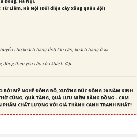
Hà Đông, Hà Nội.
c Từ Liêm, Hà Nội (Đối diện cây xăng quân đội)
huyển cho khách hàng tỉnh lân cận, khách hàng ở xa
 đúng theo yêu cầu của khách đặt
 BỞI MỸ NGHỆ ĐÔNG ĐÔ, XƯỞNG ĐÚC ĐỒNG 20 NĂM KINH
THỜ CÚNG, QUÀ TẶNG, QUÀ LƯU NIỆM BẰNG ĐỒNG - CAM
 PHẨM CHẤT LƯỢNG VỚI GIÁ THÀNH CẠNH TRANH NHẤT!