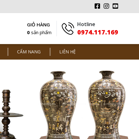
Hotline
GIỎ HÀNG
0974.117.169
0
sản phẩm
CẨM NANG
LIÊN HỆ