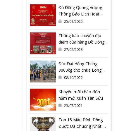
Đồ Đồng Quang Vượng
Thông Báo Lịch Hoạt
Động Tết Nguyên Đán Ất
25/01/2025
Tỵ 2025
Thông báo chuyển địa
điểm cửa hàng Đồ Đồng
Quang Vượng Cơ Sở 2
27/06/2023
Đúc Đại Hồng Chung
3000kg cho chùa Long
Hoa Thiền Tự - Tỉnh Bình
08/10/2022
Định
Khuyến mãi chào đón
năm mới Xuân Tân Sửu
23/07/2021
Top 15 Mẫu Đỉnh Đồng
Được Ưa Chuộng Nhất Có