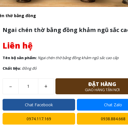
én thờ bằng đồng
Ngai chén thờ bằng đồng khảm ngũ sắc ca
Liên hệ
Tên bộ sản phẩm:
Ngai chén thờ bằng đồng khảm ngũ sắc cao cấp
Chất liệu:
Đồng đỏ
ĐẶT HÀNG
–
+
GIAO HÀNG TẬN NƠI
Chat Facebook
Chat Zalo
0974.117.169
0938.884.668