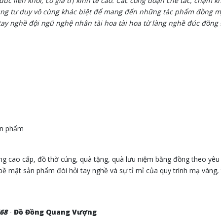
úc liền khối, có giá trị kinh tế cao. Các công đoạn chế tác, chạm 
cùng tư duy vô cùng khác biệt để mang đến những tác phẩm đồng 
y nghề đội ngũ nghệ nhân tài hoa tài hoa từ làng nghề đúc đồng Đ
ản phẩm
cao cấp, đồ thờ cúng, quà tặng, quà lưu niệm bằng đồng theo yêu 
bề mặt sản phẩm đòi hỏi tay nghề và sự tỉ mỉ của quy trình mạ vàng,
668
-
Đồ Đồng Quang Vượng