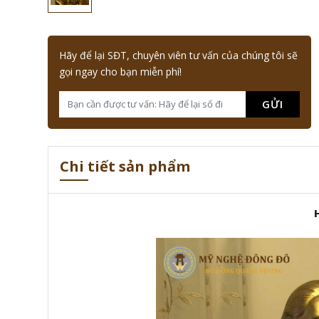
Hãy để lại SĐT, chuyên viên tư vấn của chúng tôi sẽ
gọi ngay cho bạn miễn phí!
GỬI
Chi tiết sản phẩm