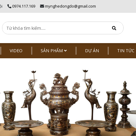
ội
0974.117.169
mynghedongdo@gmail.com
VIDEO
SẢN PHẨM
DỰ ÁN
TIN TỨC