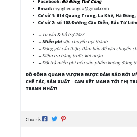
Facebook:
Đồ Đồng Thờ Cúng
Email:
mynghedongdo@gmail.com
Cơ sở 1: 614 Quang Trung, La Khê, Hà Đông,
Cơ sở 2: số 108 Đường Cầu Diễn, Bắc Từ Liê
→Tư vấn & hỗ trợ 24/7
→Miễn phí
vận chuyển nội thành
→Đóng gói cẩn thận, đảm bảo để vận chuyển cho
→Kiểm tra hàng trước khi nhận
→Đổi trả miễn phí nếu sản phẩm không đúng th
ĐỒ ĐỒNG QUANG VƯỢNG ĐƯỢC ĐẢM BẢO BỞI MỸ
CHẾ TÁC, SẢN XUẤT - CAM KẾT MANG TỚI THỊ
TRANH NHẤT!
Chia sẻ: