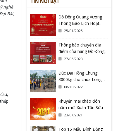
khảm
TIN NỔI BẬT
mỹ nghệ
ại Bái,
Đồ Đồng Quang Vượng
Thông Báo Lịch Hoạt
Động Tết Nguyên Đán Ất
25/01/2025
Tỵ 2025
Thông báo chuyển địa
điểm cửa hàng Đồ Đồng
Quang Vượng Cơ Sở 2
27/06/2023
Đúc Đại Hồng Chung
3000kg cho chùa Long
Hoa Thiền Tự - Tỉnh Bình
08/10/2022
Định
cầu,
Khuyến mãi chào đón
 thếp
năm mới Xuân Tân Sửu
23/07/2021
Top 15 Mẫu Đỉnh Đồng