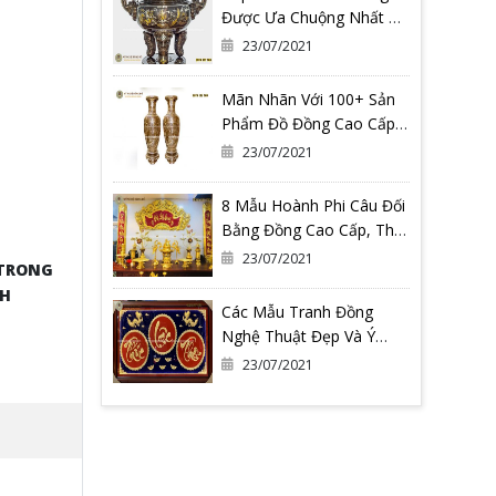
Được Ưa Chuộng Nhất Có
Thể Bạn Đang Cần
23/07/2021
Mãn Nhãn Với 100+ Sản
Phẩm Đồ Đồng Cao Cấp
Tại Đồ Đồng Quang
23/07/2021
Vượng
8 Mẫu Hoành Phi Câu Đối
Bằng Đồng Cao Cấp, Thờ
Gia Tiên
23/07/2021
 TRONG
NH
Các Mẫu Tranh Đồng
Nghệ Thuật Đẹp Và Ý
Nghĩa Nhất Tại Đồ Đồng
23/07/2021
Quang Vượng