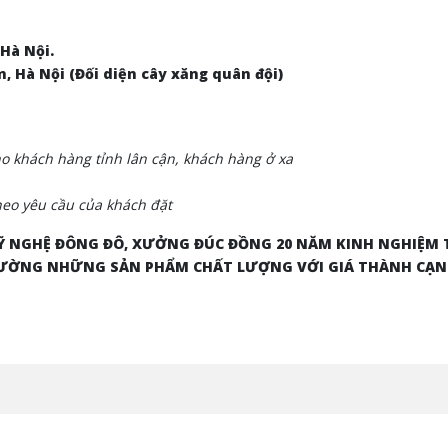
 Hà Nội.
m, Hà Nội (Đối diện cây xăng quân đội)
 khách hàng tỉnh lân cận, khách hàng ở xa
eo yêu cầu của khách đặt
 NGHỆ ĐÔNG ĐÔ, XƯỞNG ĐÚC ĐỒNG 20 NĂM KINH NGHIỆM
 TRƯỜNG NHỮNG SẢN PHẨM CHẤT LƯỢNG VỚI GIÁ THÀNH CẠ