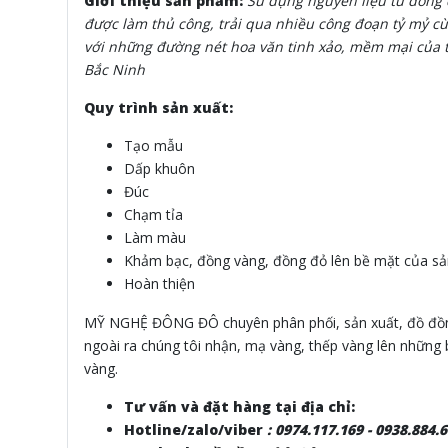
Giới thiệu sản phẩm:
Sử dụng nguyên liệu từ đồng đ
được làm thủ công, trải qua nhiều công đoạn tỷ mỷ 
với những đường nét hoa văn tinh xảo, mềm mại của ta
Bắc Ninh
Quy trình sản xuất:
Tạo mẫu
Dấp khuôn
Đúc
Chạm tỉa
Làm màu
Khảm bạc, đồng vàng, đồng đỏ lên bề mặt của s
Hoàn thiện
MỸ NGHỆ ĐÔNG ĐÔ chuyên phân phối, sản xuất, đồ đồng 
ngoài ra chúng tôi nhận, mạ vàng, thếp vàng lên những 
vàng.
Tư vấn và đặt hàng tại địa chỉ:
Hotline/zalo/viber
:
0974.117.169 - 0938.884.