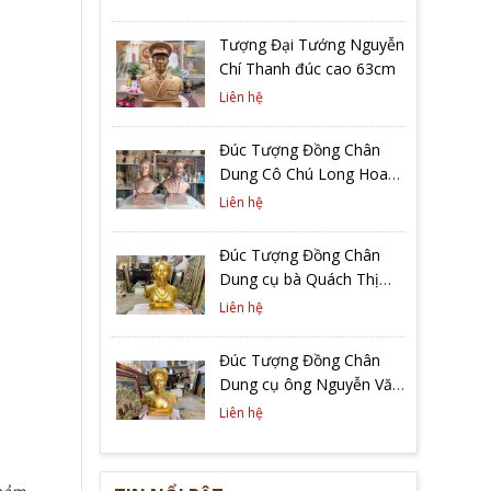
Tượng Đại Tướng Nguyễn
Chí Thanh đúc cao 63cm
Liên hệ
Đúc Tượng Đồng Chân
Dung Cô Chú Long Hoa
Tại Hà Nội
Liên hệ
Đúc Tượng Đồng Chân
Dung cụ bà Quách Thị
Tâm Cao 48cm Dát Vàng
Liên hệ
9999
Đúc Tượng Đồng Chân
Dung cụ ông Nguyễn Văn
Chung Cao 48cm Dát
Liên hệ
Vàng 9999