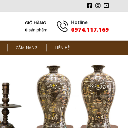
Hotline
GIỎ HÀNG
0974.117.169
0
sản phẩm
CẨM NANG
LIÊN HỆ