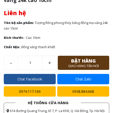
vàng 24k cao 10cm
Liên hệ
Tên bộ sản phẩm:
Tượng Rồng phong thủy bằng đồng mạ vàng 24k
cao 10cm
Kích thước:
Cao 10cm
Chất liệu:
Đồng vàng thanh khiết
ĐẶT HÀNG
–
+
GIAO HÀNG TẬN NƠI
Chat Facebook
Chat Zalo
0974.117.169
0938.884.668
HỆ THỐNG CỬA HÀNG
614 đường Quang Trung, tổ 7, P. La Khê, Q. Hà Đông, Tp. Hà Nội