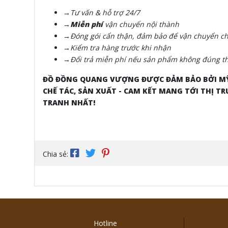
→Tư vấn & hỗ trợ 24/7
→Miễn phí
vận chuyển nội thành
→Đóng gói cẩn thận, đảm bảo để vận chuyển cho
→Kiểm tra hàng trước khi nhận
→Đổi trả miễn phí nếu sản phẩm không đúng th
ĐỒ ĐỒNG QUANG VƯỢNG ĐƯỢC ĐẢM BẢO BỞI MỸ
CHẾ TÁC, SẢN XUẤT - CAM KẾT MANG TỚI THỊ
TRANH NHẤT!
Chia sẻ:
Hotline