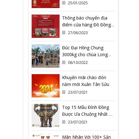
Động Tết Nguyên Đán Ất
25/01/2025
Tỵ 2025
Thông báo chuyển địa
điểm cửa hàng Đồ Đồng
Quang Vượng Cơ Sở 2
27/06/2023
Đúc Đại Hồng Chung
3000kg cho chùa Long
Hoa Thiền Tự - Tỉnh Bình
08/10/2022
Định
Khuyến mãi chào đón
năm mới Xuân Tân Sửu
23/07/2021
Top 15 Mẫu Đỉnh Đồng
Được Ưa Chuộng Nhất Có
Thể Bạn Đang Cần
23/07/2021
Mãn Nhãn Với 100+ Sản