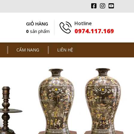
Hotline
GIỎ HÀNG
0974.117.169
0
sản phẩm
CẨM NANG
LIÊN HỆ