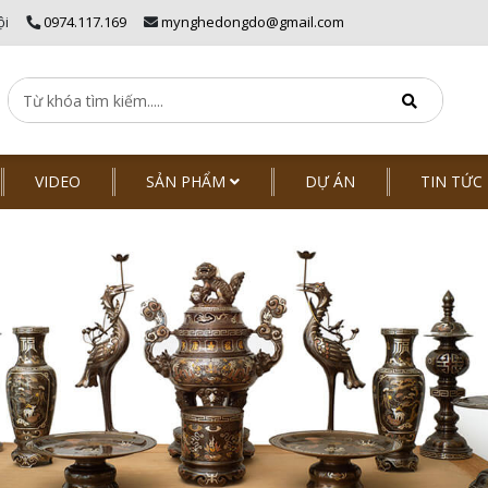
ội
0974.117.169
mynghedongdo@gmail.com
VIDEO
SẢN PHẨM
DỰ ÁN
TIN TỨC