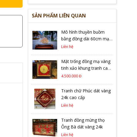
SẢN PHẨM LIÊN QUAN
Mô hình thuyền buồm
bằng đồng dài 60cm mạ
vàng 24k
Liên hệ
Mặt trống đồng mạ vàng
tinh xảo khung tranh cao
cấp
4.500.000 Đ
Tranh chữ Phúc dát vàng
24k cao cấp
Liên hệ
Tranh đồng mừng thọ
Ông Bà dát vàng 24k
Liên hệ