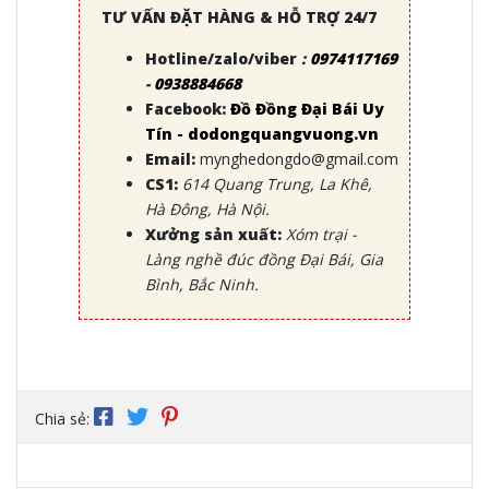
TƯ VẤN ĐẶT HÀNG & HỖ TRỢ 24/7
Hotline/zalo/viber
:
0974117169
-
0938884668
Facebook:
Đồ Đồng Đại Bái Uy
Tín - dodongquangvuong.vn
Email:
mynghedongdo@gmail.com
CS1:
614 Quang Trung, La Khê,
Hà Đông, Hà Nội.
Xưởng sản xuất:
Xóm trại -
Làng nghề đúc đồng Đại Bái, Gia
Bình, Bắc Ninh.
Chia sẻ: