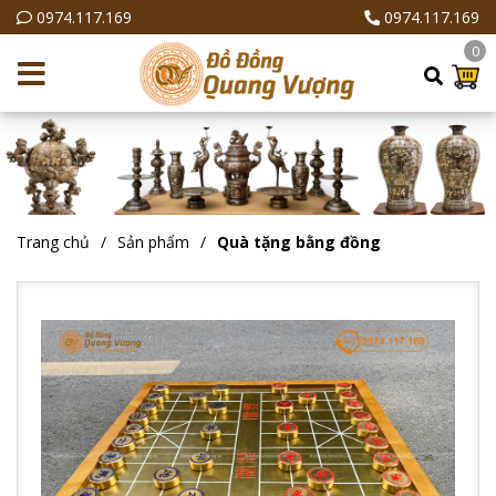
0974.117.169
0974.117.169
0
Trang chủ
Sản phẩm
Quà tặng bằng đồng