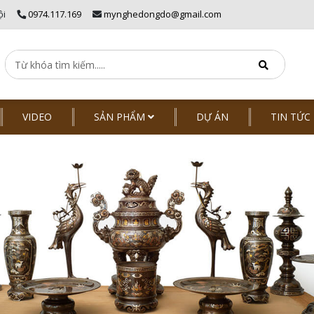
ội
0974.117.169
mynghedongdo@gmail.com
VIDEO
SẢN PHẨM
DỰ ÁN
TIN TỨC