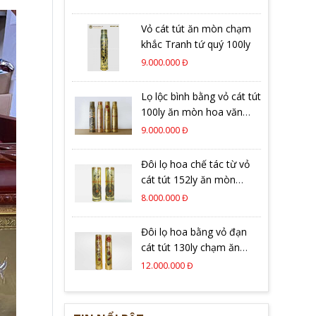
Vỏ cát tút ăn mòn chạm
khắc Tranh tứ quý 100ly
9.000.000 Đ
Lọ lộc bình bằng vỏ cát tút
100ly ăn mòn hoa văn
tinh xảo
9.000.000 Đ
Đôi lọ hoa chế tác từ vỏ
cát tút 152ly ăn mòn
trống đồng
8.000.000 Đ
Đôi lọ hoa bằng vỏ đạn
cát tút 130ly chạm ăn
mòn trống đồng tinh xảo
12.000.000 Đ