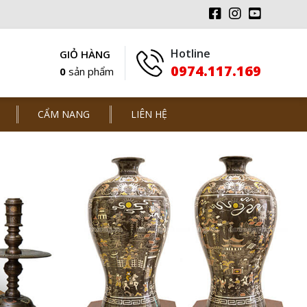
Hotline
GIỎ HÀNG
0974.117.169
0
sản phẩm
CẨM NANG
LIÊN HỆ