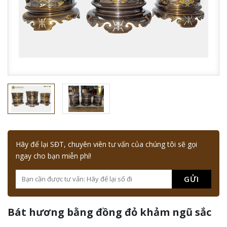
Hãy để lại SĐT, chuyên viên tư vấn của chúng tôi sẽ gọi
ngay cho bạn miễn phí!
GỬI
Bát hương bằng đồng đỏ khảm ngũ sắc