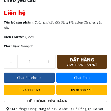
theo yêu cầu
Liên hệ
Tên bộ sản phẩm:
Cuốn thư câu đối tiếng Việt hàng đặt theo yêu
cầu
Kích thước:
1,35m
Chất liệu:
Đồng đỏ
ĐẶT HÀNG
–
+
GIAO HÀNG TẬN NƠI
Chat Facebook
Chat Zalo
0974.117.169
0938.884.668
HỆ THỐNG CỬA HÀNG
614 đường Quang Trung, tổ 7, P. La Khê, Q. Hà Đông, Tp. Hà Nội