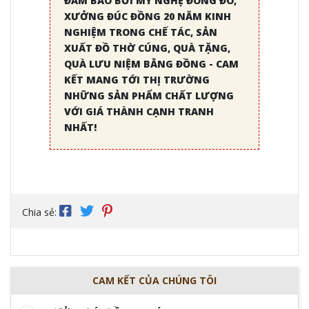
ĐẢM BẢO BỞI MỸ NGHỆ ĐÔNG ĐÔ,
XƯỞNG ĐÚC ĐỒNG 20 NĂM KINH
NGHIỆM TRONG CHẾ TÁC, SẢN
XUẤT ĐỒ THỜ CÚNG, QUÀ TẶNG,
QUÀ LƯU NIỆM BẰNG ĐỒNG - CAM
KẾT MANG TỚI THỊ TRƯỜNG
NHỮNG SẢN PHẨM CHẤT LƯỢNG
VỚI GIÁ THÀNH CẠNH TRANH
NHẤT!
Chia sẻ:
CAM KẾT CỦA CHÚNG TÔI