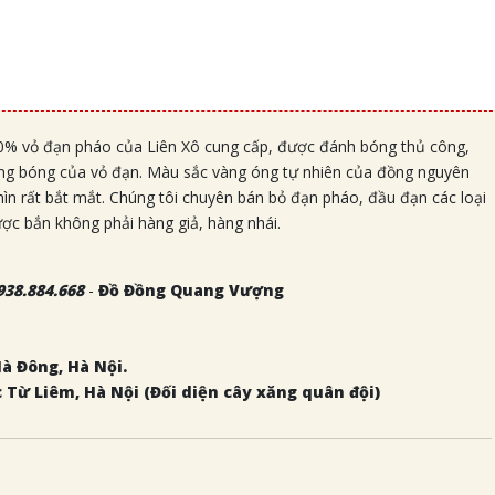
00% vỏ đạn pháo của Liên Xô cung cấp, được đánh bóng thủ công,
ng bóng của vỏ đạn. Màu sắc vàng óng tự nhiên của đồng nguyên
ìn rất bắt mắt. Chúng tôi chuyên bán bỏ đạn pháo, đầu đạn các loại
ợc bắn không phải hàng giả, hàng nhái.
938.884.668
-
Đồ Đồng Quang Vượng
Hà Đông, Hà Nội.
c Từ Liêm, Hà Nội (Đối diện cây xăng quân đội)