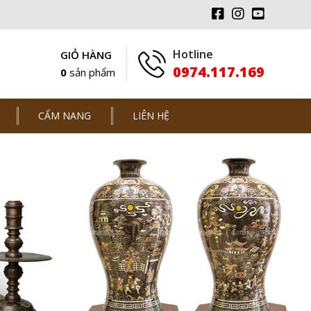
Hotline
GIỎ HÀNG
0974.117.169
0
sản phẩm
CẨM NANG
LIÊN HỆ