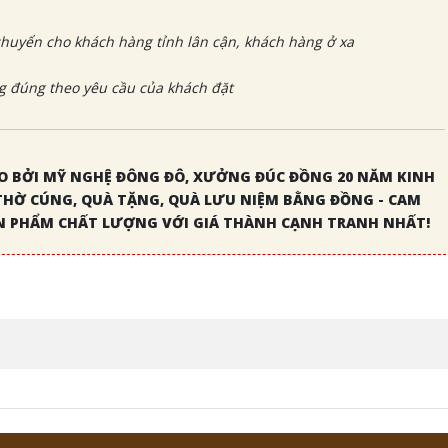
huyển cho khách hàng tỉnh lân cận, khách hàng ở xa
 đúng theo yêu cầu của khách đặt
 BỞI MỸ NGHỆ ĐÔNG ĐÔ, XƯỞNG ĐÚC ĐỒNG 20 NĂM KINH
THỜ CÚNG, QUÀ TẶNG, QUÀ LƯU NIỆM BẰNG ĐỒNG - CAM
 PHẨM CHẤT LƯỢNG VỚI GIÁ THÀNH CẠNH TRANH NHẤT!