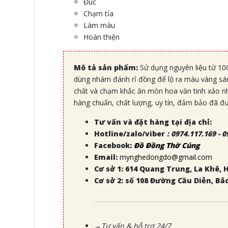
Đúc
Chạm tỉa
Làm màu
Hoàn thiện
Mô tả sản phẩm:
Sử dụng nguyên liệu từ 1
dùng nhám đánh rỉ đồng để lộ ra màu vàng sá
chất và chạm khắc ăn mòn hoa văn tinh xảo nh
hàng chuẩn, chất lượng, uy tín, đảm bảo đã đư
Tư vấn và đặt hàng tại địa chỉ:
Hotline/zalo/viber
:
0974.117.169 - 0
Facebook:
Đồ Đồng Thờ Cúng
Email:
mynghedongdo@gmail.com
Cơ sở 1: 614 Quang Trung, La Khê, 
Cơ sở 2: số 108 Đường Cầu Diễn, Bắ
→Tư vấn & hỗ trợ 24/7