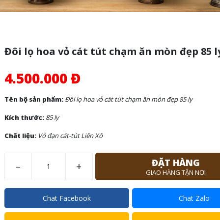
Đôi lọ hoa vỏ cát tút chạm ăn mòn đẹp 85 l
4.500.000 Đ
Tên bộ sản phẩm:
Đôi lọ hoa vỏ cát tút chạm ăn mòn đẹp 85 ly
Kích thước:
85 ly
Chất liệu:
Vỏ đạn cát-tút Liên Xô
ĐẶT HÀNG
–
+
GIAO HÀNG TẬN NƠI
Chat Facebook
Chat Zalo