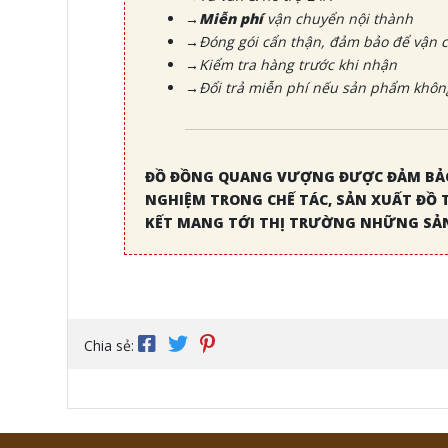
→Miễn phí
vận chuyển nội thành
→Đóng gói cẩn thận, đảm bảo để vận c
→Kiểm tra hàng trước khi nhận
→Đổi trả miễn phí nếu sản phẩm không
ĐỒ ĐỒNG QUANG VƯỢNG ĐƯỢC ĐẢM BẢO
NGHIỆM TRONG CHẾ TÁC, SẢN XUẤT ĐỒ 
KẾT MANG TỚI THỊ TRƯỜNG NHỮNG SẢN
Chia sẻ: