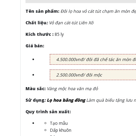
Tên sản phẩm:
Đôi lọ hoa vỏ cát tút chạm ăn mòn đẹ
Chất liệu
:
Vỏ đạn cát-tút Liên Xô
Kích thước :
85 ly
Giá bán:
4.500.000vnđ/ đôi đã chế tác ăn mòn đ
2.500.000vnđ/ đôi mộc
Màu sắc:
Vàng mộc hoa văn mạ đỏ
Sử dụng
:
Lọ hoa bằng đồng
Làm quà biếu tặng lưu ni
Quy trình sản xuất:
Tạo mẫu
Dấp khuôn