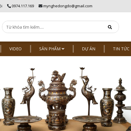
ội
0974.117.169
mynghedongdo@gmail.com
VIDEO
SẢN PHẨM
DỰ ÁN
TIN TỨC