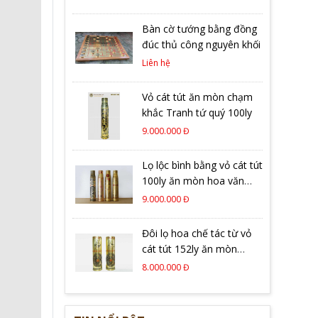
Bàn cờ tướng bằng đồng
đúc thủ công nguyên khối
Liên hệ
Vỏ cát tút ăn mòn chạm
khắc Tranh tứ quý 100ly
9.000.000 Đ
Lọ lộc bình bằng vỏ cát tút
100ly ăn mòn hoa văn
tinh xảo
9.000.000 Đ
Đôi lọ hoa chế tác từ vỏ
cát tút 152ly ăn mòn
trống đồng
8.000.000 Đ