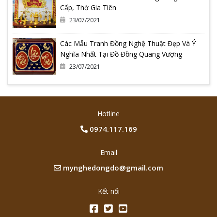
Cấp, Thờ Gia Tiên
23/07/2021
Các Mẫu Tranh Đồng Nghệ Thuật Đẹp Và Ý
Nghĩa Nhất Tại Đồ Đồng Quang Vượng
23/07/2021
Hotline
0974.117.169
Email
mynghedongdo@gmail.com
Kết nối