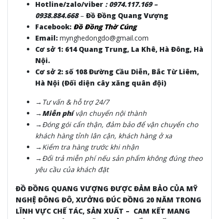
Hotline/zalo/viber
:
0974.117.169 –
0938.884.668
–
Đồ Đồng Quang Vượng
Facebook:
Đồ Đồng Thờ Cúng
Email:
mynghedongdo@gmail.com
Cơ sở 1: 614 Quang Trung, La Khê, Hà Đông, Hà
Nội.
Cơ sở 2: số 108 Đường Cầu Diễn, Bắc Từ Liêm,
Hà Nội (Đối diện cây xăng quân đội)
→Tư vấn & hỗ trợ 24/7
→Miễn phí
vận chuyển nội thành
→Đóng gói cẩn thận, đảm bảo để vận chuyển cho
khách hàng tỉnh lân cận, khách hàng ở xa
→Kiểm tra hàng trước khi nhận
→Đổi trả miễn phí nếu sản phẩm không đúng theo
yêu cầu của khách đặt
ĐỒ ĐỒNG QUANG VƯỢNG ĐƯỢC ĐẢM BẢO CỦA MỸ
NGHỆ ĐÔNG ĐÔ, XƯỞNG ĐÚC ĐỒNG 20 NĂM TRONG
LĨNH VỰC CHẾ TÁC, SẢN XUẤT – CAM KẾT MANG