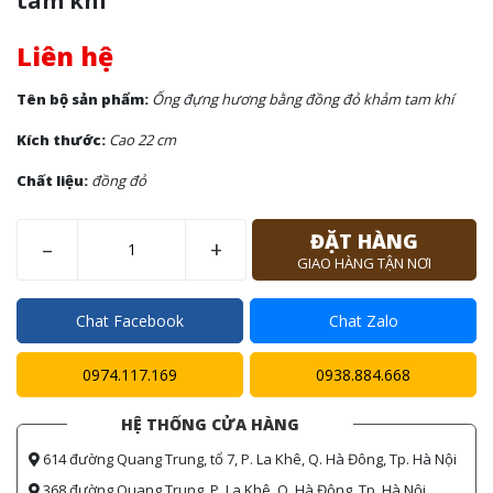
tam khí
Liên hệ
Tên bộ sản phẩm:
Ống đựng hương bằng đồng đỏ khảm tam khí
Kích thước:
Cao 22 cm
Chất liệu:
đồng đỏ
ĐẶT HÀNG
–
+
GIAO HÀNG TẬN NƠI
Chat Facebook
Chat Zalo
0974.117.169
0938.884.668
HỆ THỐNG CỬA HÀNG
614 đường Quang Trung, tổ 7, P. La Khê, Q. Hà Đông, Tp. Hà Nội
368 đường Quang Trung, P. La Khê, Q. Hà Đông, Tp. Hà Nội