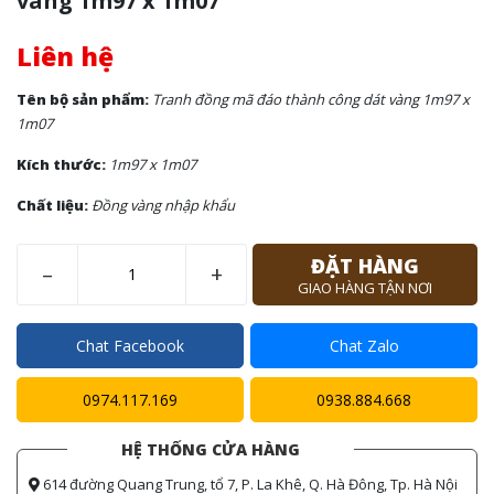
vàng 1m97 x 1m07
Liên hệ
Tên bộ sản phẩm:
Tranh đồng mã đáo thành công dát vàng 1m97 x
1m07
Kích thước:
1m97 x 1m07
Chất liệu:
Đồng vàng nhập khẩu
ĐẶT HÀNG
–
+
GIAO HÀNG TẬN NƠI
Chat Facebook
Chat Zalo
0974.117.169
0938.884.668
HỆ THỐNG CỬA HÀNG
614 đường Quang Trung, tổ 7, P. La Khê, Q. Hà Đông, Tp. Hà Nội