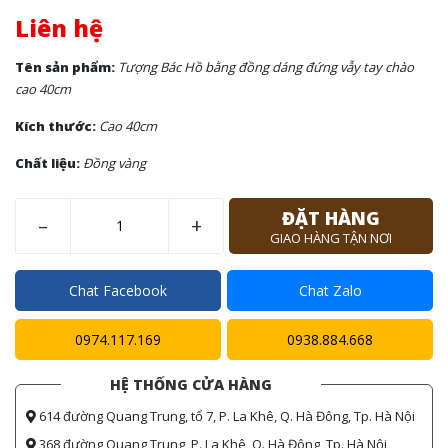
Liên hệ
Tên sản phẩm:
Tượng Bác Hồ bằng đồng dáng đứng vẫy tay chào
cao 40cm
Kích thước:
Cao 40cm
Chất liệu:
Đồng vàng
ĐẶT HÀNG
–
+
GIAO HÀNG TẬN NƠI
Chat Facebook
Chat Zalo
0974.117.169
0938.884.668
HỆ THỐNG CỬA HÀNG
614 đường Quang Trung, tổ 7, P. La Khê, Q. Hà Đông, Tp. Hà Nội
368 đường Quang Trung, P. La Khê, Q. Hà Đông, Tp. Hà Nội