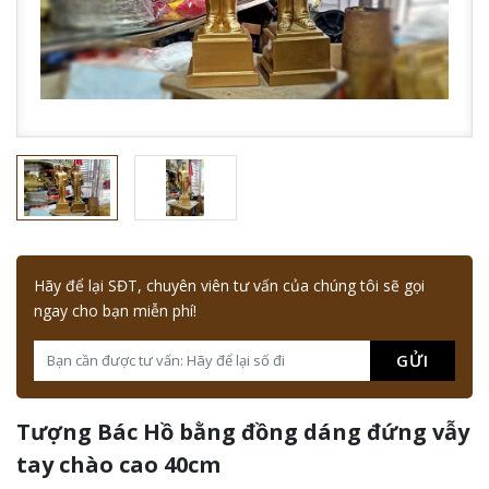
Hãy để lại SĐT, chuyên viên tư vấn của chúng tôi sẽ gọi
ngay cho bạn miễn phí!
GỬI
Tượng Bác Hồ bằng đồng dáng đứng vẫy
tay chào cao 40cm