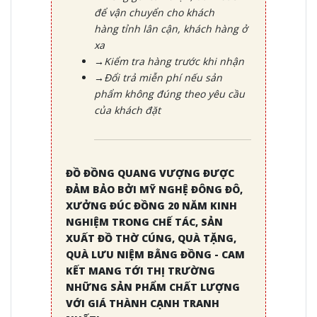
để vận chuyển cho khách
hàng tỉnh lân cận, khách hàng ở
xa
→Kiểm tra hàng trước khi nhận
→Đổi trả miễn phí nếu sản
phẩm không đúng theo yêu cầu
của khách đặt
ĐỒ ĐỒNG QUANG VƯỢNG ĐƯỢC
ĐẢM BẢO BỞI MỸ NGHỆ ĐÔNG ĐÔ,
XƯỞNG ĐÚC ĐỒNG 20 NĂM KINH
NGHIỆM TRONG CHẾ TÁC, SẢN
XUẤT ĐỒ THỜ CÚNG, QUÀ TẶNG,
QUÀ LƯU NIỆM BẰNG ĐỒNG - CAM
KẾT MANG TỚI THỊ TRƯỜNG
NHỮNG SẢN PHẨM CHẤT LƯỢNG
VỚI GIÁ THÀNH CẠNH TRANH