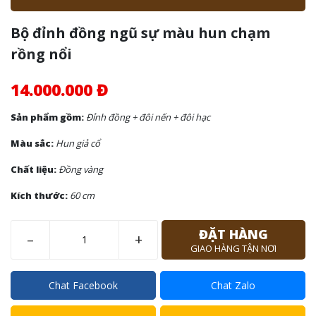
Bộ đỉnh đồng ngũ sự màu hun chạm
rồng nổi
14.000.000 Đ
Sản phẩm gồm:
Đỉnh đồng + đôi nến + đôi hạc
Màu sắc:
Hun giả cổ
Chất liệu:
Đồng vàng
Kích thước:
60 cm
ĐẶT HÀNG
–
+
GIAO HÀNG TẬN NƠI
Chat Facebook
Chat Zalo